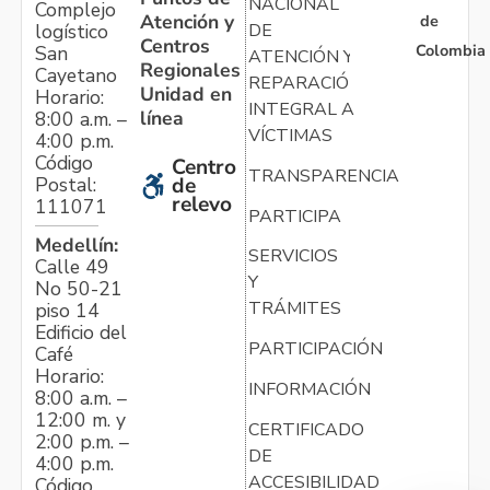
NACIONAL
Complejo
Atención y
de
logístico
DE
Centros
Colombia
San
ATENCIÓN Y
Regionales
Cayetano
REPARACIÓN
Unidad en
Horario:
INTEGRAL A
línea
8:00 a.m. –
VÍCTIMAS
4:00 p.m.
Código
Centro
TRANSPARENCIA
Postal:
de
relevo
111071
PARTICIPA
Medellín:
SERVICIOS
Calle 49
Y
No 50-21
TRÁMITES
piso 14
Edificio del
PARTICIPACIÓN
Café
Horario:
INFORMACIÓN
8:00 a.m. –
12:00 m. y
CERTIFICADO
2:00 p.m. –
DE
4:00 p.m.
ACCESIBILIDAD
Código