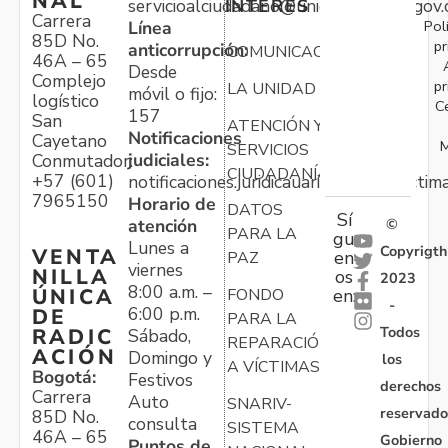
NAL
servicioalciudadano@unidadvictimas.gov.
INTERÉS
Carrera
Pol
Línea
85D No.
pr
anticorrupción:
COMUNICACIONES
46A – 65
Desde
Complejo
pr
LA UNIDAD
móvil o fijo:
logístico
C
157
San
ATENCIÓN Y
Notificaciones
Cayetano
M
SERVICIOS
judiciales:
Conmutador:
CIUDADANÍA
+57 (601)
notificaciones.juridicauariv@unidadvictim
7965150
Horario de
DATOS
Sí
atención
©
PARA LA
gu
Lunes a
Copyrigth
VENTA
en
PAZ
viernes
NILLA
os
2023
8:00 a.m. –
ÚNICA
FONDO
en:
-
6:00 p.m.
DE
PARA LA
Todos
RADIC
Sábado,
REPARACIÓN
ACIÓN
Domingo y
los
A VÍCTIMAS
Bogotá:
Festivos
derechos
Carrera
Auto
SNARIV-
reservado
85D No.
consulta
SISTEMA
46A – 65
Gobierno
Puntos de