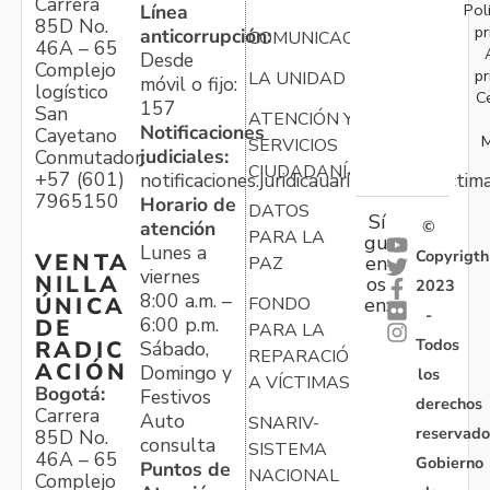
Carrera
Pol
Línea
85D No.
pr
anticorrupción:
COMUNICACIONES
46A – 65
Desde
Complejo
pr
LA UNIDAD
móvil o fijo:
logístico
C
157
San
ATENCIÓN Y
Notificaciones
Cayetano
M
SERVICIOS
judiciales:
Conmutador:
CIUDADANÍA
+57 (601)
notificaciones.juridicauariv@unidadvictim
7965150
Horario de
DATOS
Sí
atención
©
PARA LA
gu
Lunes a
Copyrigth
VENTA
en
PAZ
viernes
NILLA
os
2023
8:00 a.m. –
ÚNICA
FONDO
en:
-
6:00 p.m.
DE
PARA LA
Todos
RADIC
Sábado,
REPARACIÓN
ACIÓN
Domingo y
los
A VÍCTIMAS
Bogotá:
Festivos
derechos
Carrera
Auto
SNARIV-
reservado
85D No.
consulta
SISTEMA
46A – 65
Gobierno
Puntos de
NACIONAL
Complejo