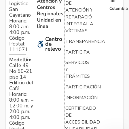
Atención y
de
logístico
DE
Centros
Colombia
San
ATENCIÓN Y
Regionales
Cayetano
REPARACIÓN
Unidad en
Horario:
INTEGRAL A
línea
8:00 a.m. –
VÍCTIMAS
4:00 p.m.
Código
Centro
TRANSPARENCIA
Postal:
de
relevo
111071
PARTICIPA
Medellín:
SERVICIOS
Calle 49
Y
No 50-21
TRÁMITES
piso 14
Edificio del
PARTICIPACIÓN
Café
Horario:
INFORMACIÓN
8:00 a.m. –
12:00 m. y
CERTIFICADO
2:00 p.m. –
DE
4:00 p.m.
ACCESIBILIDAD
Código
Postal:
Y USABILIDAD