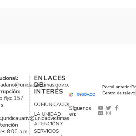
ENLACES
ucional:
DE
udadano@unidadvictimas.gov.co
Portal anterior
Po
INTERÉS
rrupción:
Centro de relevo
 fijo: 157
es
COMUNICACIONES
Síguenos
en:
LA UNIDAD
s.juridicauariv@unidadvictimas.gov.co
ATENCIÓN Y
tención
es 8:00 a.m.
SERVICIOS