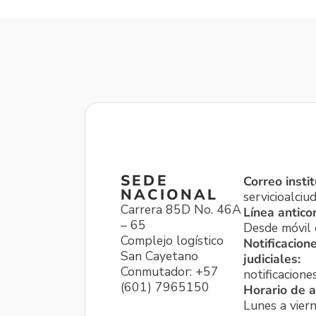
SEDE
Correo instit
NACIONAL
servicioalci
Carrera 85D No. 46A
Línea antico
– 65
Desde móvil o
Complejo logístico
Notificacion
San Cayetano
judiciales:
Conmutador: +57
notificacione
(601) 7965150
Horario de a
Lunes a viern