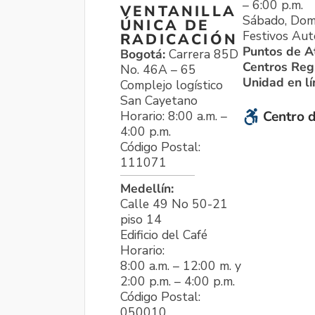
– 6:00 p.m.
VENTANILLA
Sábado, Dom
ÚNICA DE
Festivos Aut
RADICACIÓN
Puntos de A
Bogotá:
Carrera 85D
Centros Reg
No. 46A – 65
Unidad en l
Complejo logístico
San Cayetano
Horario: 8:00 a.m. –
Centro d
4:00 p.m.
Código Postal:
111071
Medellín:
Calle 49 No 50-21
piso 14
Edificio del Café
Horario:
8:00 a.m. – 12:00 m. y
2:00 p.m. – 4:00 p.m.
Código Postal:
050010