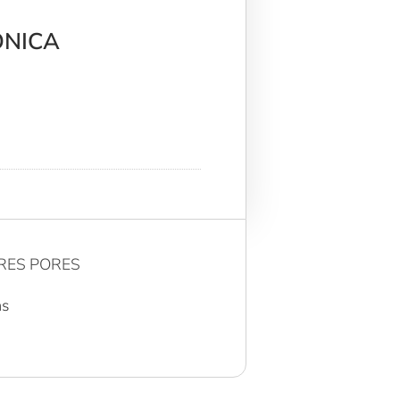
MONICA
RRES PORES
as