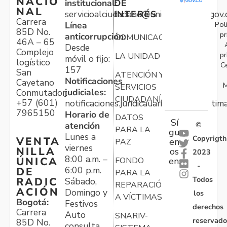
NACIO
institucional:
DE
NAL
servicioalciudadano@unidadvictimas.gov.
INTERÉS
Carrera
Pol
Línea
85D No.
pr
anticorrupción:
COMUNICACIONES
46A – 65
Desde
Complejo
pr
LA UNIDAD
móvil o fijo:
logístico
C
157
San
ATENCIÓN Y
Notificaciones
Cayetano
M
SERVICIOS
judiciales:
Conmutador:
CIUDADANÍA
+57 (601)
notificaciones.juridicauariv@unidadvictim
7965150
Horario de
DATOS
Sí
atención
©
PARA LA
gu
Lunes a
Copyrigth
VENTA
en
PAZ
viernes
NILLA
os
2023
8:00 a.m. –
ÚNICA
FONDO
en:
-
6:00 p.m.
DE
PARA LA
Todos
RADIC
Sábado,
REPARACIÓN
ACIÓN
Domingo y
los
A VÍCTIMAS
Bogotá:
Festivos
derechos
Carrera
Auto
SNARIV-
reservado
85D No.
consulta