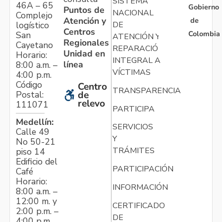
SISTEMA
46A – 65
Gobierno
Puntos de
NACIONAL
Complejo
Atención y
de
logístico
DE
Centros
Colombia
San
ATENCIÓN Y
Regionales
Cayetano
REPARACIÓN
Unidad en
Horario:
INTEGRAL A
línea
8:00 a.m. –
VÍCTIMAS
4:00 p.m.
Código
Centro
TRANSPARENCIA
Postal:
de
relevo
111071
PARTICIPA
Medellín:
SERVICIOS
Calle 49
Y
No 50-21
TRÁMITES
piso 14
Edificio del
PARTICIPACIÓN
Café
Horario:
INFORMACIÓN
8:00 a.m. –
12:00 m. y
CERTIFICADO
2:00 p.m. –
DE
4:00 p.m.