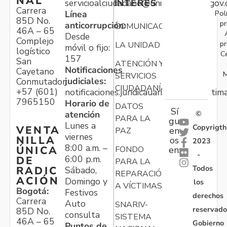
NAL
servicioalciudadano@unidadvictimas.gov.
INTERÉS
Carrera
Pol
Línea
85D No.
pr
anticorrupción:
COMUNICACIONES
46A – 65
Desde
Complejo
pr
LA UNIDAD
móvil o fijo:
logístico
C
157
San
ATENCIÓN Y
Notificaciones
Cayetano
M
SERVICIOS
judiciales:
Conmutador:
CIUDADANÍA
+57 (601)
notificaciones.juridicauariv@unidadvictim
7965150
Horario de
DATOS
Sí
atención
©
PARA LA
gu
Lunes a
Copyrigth
VENTA
en
PAZ
viernes
NILLA
os
2023
8:00 a.m. –
ÚNICA
FONDO
en:
-
6:00 p.m.
DE
PARA LA
Todos
RADIC
Sábado,
REPARACIÓN
ACIÓN
Domingo y
los
A VÍCTIMAS
Bogotá:
Festivos
derechos
Carrera
Auto
SNARIV-
reservado
85D No.
consulta
SISTEMA
46A – 65
Gobierno
Puntos de