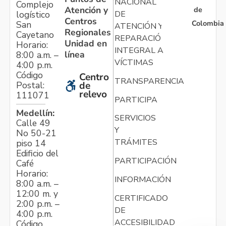
NACIONAL
Complejo
Atención y
de
logístico
DE
Centros
Colombia
San
ATENCIÓN Y
Regionales
Cayetano
REPARACIÓN
Unidad en
Horario:
INTEGRAL A
línea
8:00 a.m. –
VÍCTIMAS
4:00 p.m.
Código
Centro
TRANSPARENCIA
Postal:
de
relevo
111071
PARTICIPA
Medellín:
SERVICIOS
Calle 49
Y
No 50-21
TRÁMITES
piso 14
Edificio del
PARTICIPACIÓN
Café
Horario:
INFORMACIÓN
8:00 a.m. –
12:00 m. y
CERTIFICADO
2:00 p.m. –
DE
4:00 p.m.
ACCESIBILIDAD
Código