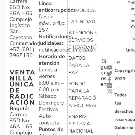
Carrera
Pol
Línea
85D No.
pr
anticorrupción:
COMUNICACIONES
46A – 65
Desde
Complejo
pr
LA UNIDAD
móvil o fijo:
logístico
C
157
San
ATENCIÓN Y
Notificaciones
Cayetano
M
SERVICIOS
judiciales:
Conmutador:
CIUDADANÍA
+57 (601)
notificaciones.juridicauariv@unidadvictim
7965150
Horario de
DATOS
Sí
atención
©
PARA LA
gu
Lunes a
Copyrigth
VENTA
en
PAZ
viernes
NILLA
os
2023
8:00 a.m. –
ÚNICA
FONDO
en:
-
6:00 p.m.
DE
PARA LA
Todos
RADIC
Sábado,
REPARACIÓN
ACIÓN
Domingo y
los
A VÍCTIMAS
Bogotá:
Festivos
derechos
Carrera
Auto
SNARIV-
reservado
85D No.
consulta
SISTEMA
46A – 65
Gobierno
Puntos de
NACIONAL
Complejo