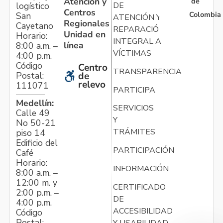
Atención y
de
logístico
DE
Centros
Colombia
San
ATENCIÓN Y
Regionales
Cayetano
REPARACIÓN
Unidad en
Horario:
INTEGRAL A
línea
8:00 a.m. –
VÍCTIMAS
4:00 p.m.
Código
Centro
TRANSPARENCIA
Postal:
de
relevo
111071
PARTICIPA
Medellín:
SERVICIOS
Calle 49
Y
No 50-21
TRÁMITES
piso 14
Edificio del
PARTICIPACIÓN
Café
Horario:
INFORMACIÓN
8:00 a.m. –
12:00 m. y
CERTIFICADO
2:00 p.m. –
DE
4:00 p.m.
ACCESIBILIDAD
Código
Postal:
Y USABILIDAD