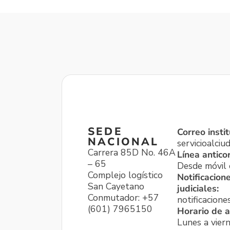
SEDE
Correo instit
NACIONAL
servicioalci
Carrera 85D No. 46A
Línea antico
– 65
Desde móvil o
Complejo logístico
Notificacion
San Cayetano
judiciales:
Conmutador: +57
notificacione
(601) 7965150
Horario de a
Lunes a viern