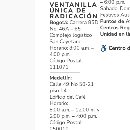
– 6:00 p.m.
VENTANILLA
Sábado, Dom
ÚNICA DE
Festivos Aut
RADICACIÓN
Puntos de A
Bogotá:
Carrera 85D
Centros Reg
No. 46A – 65
Unidad en l
Complejo logístico
San Cayetano
Horario: 8:00 a.m. –
Centro d
4:00 p.m.
Código Postal:
111071
Medellín:
Calle 49 No 50-21
piso 14
Edificio del Café
Horario:
8:00 a.m. – 12:00 m. y
2:00 p.m. – 4:00 p.m.
Código Postal:
050010