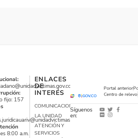
ENLACES
ucional:
DE
udadano@unidadvictimas.gov.co
Portal anterior
Po
INTERÉS
rrupción:
Centro de relevo
 fijo: 157
es
COMUNICACIONES
Síguenos
en:
LA UNIDAD
s.juridicauariv@unidadvictimas.gov.co
ATENCIÓN Y
tención
es 8:00 a.m.
SERVICIOS