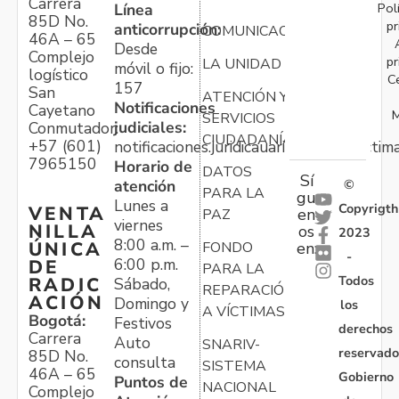
Carrera
Pol
Línea
85D No.
pr
anticorrupción:
COMUNICACIONES
46A – 65
Desde
Complejo
pr
LA UNIDAD
móvil o fijo:
logístico
C
157
San
ATENCIÓN Y
Notificaciones
Cayetano
M
SERVICIOS
judiciales:
Conmutador:
CIUDADANÍA
+57 (601)
notificaciones.juridicauariv@unidadvictim
7965150
Horario de
DATOS
Sí
atención
©
PARA LA
gu
Lunes a
Copyrigth
VENTA
en
PAZ
viernes
NILLA
os
2023
8:00 a.m. –
ÚNICA
FONDO
en:
-
6:00 p.m.
DE
PARA LA
Todos
RADIC
Sábado,
REPARACIÓN
ACIÓN
Domingo y
los
A VÍCTIMAS
Bogotá:
Festivos
derechos
Carrera
Auto
SNARIV-
reservado
85D No.
consulta
SISTEMA
46A – 65
Gobierno
Puntos de
NACIONAL
Complejo