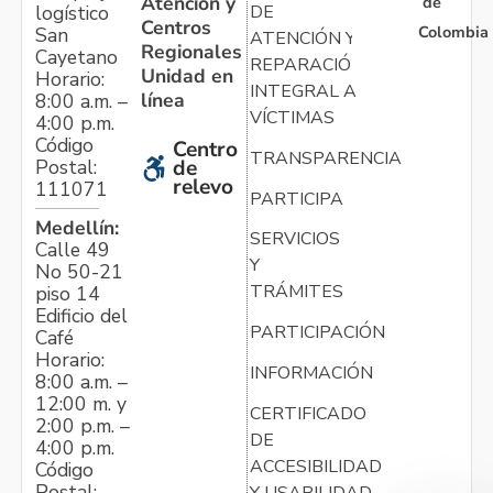
Atención y
de
logístico
DE
Centros
Colombia
San
ATENCIÓN Y
Regionales
Cayetano
REPARACIÓN
Unidad en
Horario:
INTEGRAL A
línea
8:00 a.m. –
VÍCTIMAS
4:00 p.m.
Código
Centro
TRANSPARENCIA
Postal:
de
relevo
111071
PARTICIPA
Medellín:
SERVICIOS
Calle 49
Y
No 50-21
TRÁMITES
piso 14
Edificio del
PARTICIPACIÓN
Café
Horario:
INFORMACIÓN
8:00 a.m. –
12:00 m. y
CERTIFICADO
2:00 p.m. –
DE
4:00 p.m.
ACCESIBILIDAD
Código
Postal:
Y USABILIDAD