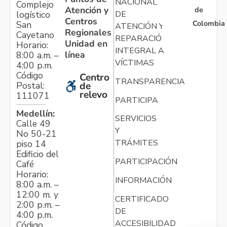
NACIONAL
Complejo
Atención y
de
logístico
DE
Centros
Colombia
San
ATENCIÓN Y
Regionales
Cayetano
REPARACIÓN
Unidad en
Horario:
INTEGRAL A
línea
8:00 a.m. –
VÍCTIMAS
4:00 p.m.
Código
Centro
TRANSPARENCIA
Postal:
de
relevo
111071
PARTICIPA
Medellín:
SERVICIOS
Calle 49
Y
No 50-21
TRÁMITES
piso 14
Edificio del
PARTICIPACIÓN
Café
Horario:
INFORMACIÓN
8:00 a.m. –
12:00 m. y
CERTIFICADO
2:00 p.m. –
DE
4:00 p.m.
ACCESIBILIDAD
Código