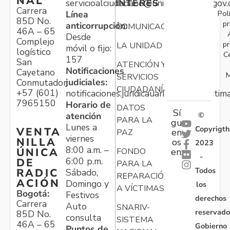
NAL
servicioalciudadano@unidadvictimas.gov.
INTERÉS
Carrera
Pol
Línea
85D No.
pr
anticorrupción:
COMUNICACIONES
46A – 65
Desde
Complejo
pr
LA UNIDAD
móvil o fijo:
logístico
C
157
San
ATENCIÓN Y
Notificaciones
Cayetano
M
SERVICIOS
judiciales:
Conmutador:
CIUDADANÍA
+57 (601)
notificaciones.juridicauariv@unidadvictim
7965150
Horario de
DATOS
Sí
atención
©
PARA LA
gu
Lunes a
Copyrigth
VENTA
en
PAZ
viernes
NILLA
os
2023
8:00 a.m. –
ÚNICA
FONDO
en:
-
6:00 p.m.
DE
PARA LA
Todos
RADIC
Sábado,
REPARACIÓN
ACIÓN
Domingo y
los
A VÍCTIMAS
Bogotá:
Festivos
derechos
Carrera
Auto
SNARIV-
reservado
85D No.
consulta
SISTEMA
46A – 65
Gobierno
Puntos de