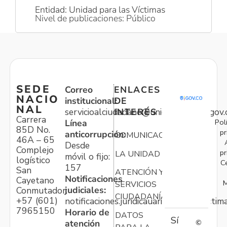
Entidad: Unidad para las Víctimas
Nivel de publicaciones: Público
SEDE
Correo
ENLACES
NACIO
institucional:
DE
NAL
servicioalciudadano@unidadvictimas.gov.
INTERÉS
Carrera
Pol
Línea
85D No.
pr
anticorrupción:
COMUNICACIONES
46A – 65
Desde
Complejo
pr
LA UNIDAD
móvil o fijo:
logístico
C
157
San
ATENCIÓN Y
Notificaciones
Cayetano
M
SERVICIOS
judiciales:
Conmutador:
CIUDADANÍA
+57 (601)
notificaciones.juridicauariv@unidadvictim
7965150
Horario de
DATOS
Sí
atención
©