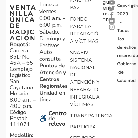
PARA LA
gu
Lunes a
Copyrigth
VENTA
en
PAZ
viernes
NILLA
os
2023
8:00 a.m. –
ÚNICA
FONDO
en:
-
6:00 p.m.
DE
PARA LA
Todos
RADIC
Sábado,
REPARACIÓN
ACIÓN
Domingo y
los
A VÍCTIMAS
Bogotá:
Festivos
derechos
Carrera
Auto
SNARIV-
reservado
85D No.
consulta
SISTEMA
46A – 65
Gobierno
Puntos de
NACIONAL
Complejo
Atención y
de
logístico
DE
Centros
Colombia
San
ATENCIÓN Y
Regionales
Cayetano
REPARACIÓN
Unidad en
Horario:
INTEGRAL A
línea
8:00 a.m. –
VÍCTIMAS
4:00 p.m.
Código
Centro
TRANSPARENCIA
Postal:
de
relevo
111071
PARTICIPA
Medellín: