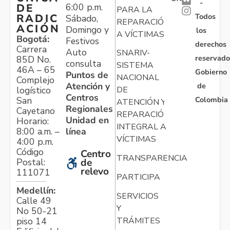
-
6:00 p.m.
DE
PARA LA
Todos
RADIC
Sábado,
REPARACIÓN
ACIÓN
Domingo y
los
A VÍCTIMAS
Bogotá:
Festivos
derechos
Carrera
Auto
SNARIV-
reservado
85D No.
consulta
SISTEMA
46A – 65
Gobierno
Puntos de
NACIONAL
Complejo
Atención y
de
logístico
DE
Centros
Colombia
San
ATENCIÓN Y
Regionales
Cayetano
REPARACIÓN
Unidad en
Horario:
INTEGRAL A
línea
8:00 a.m. –
VÍCTIMAS
4:00 p.m.
Código
Centro
TRANSPARENCIA
Postal:
de
relevo
111071
PARTICIPA
Medellín:
SERVICIOS
Calle 49
Y
No 50-21
TRÁMITES
piso 14