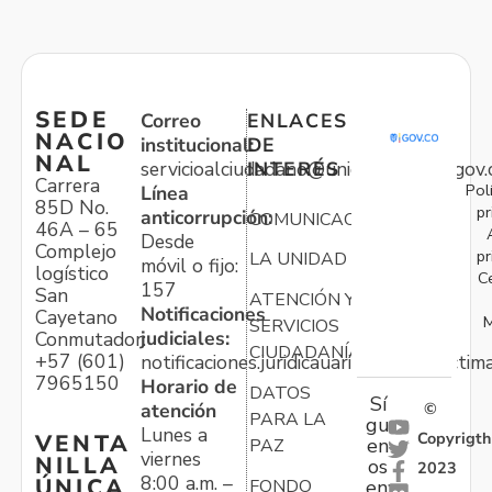
SEDE
Correo
ENLACES
NACIO
institucional:
DE
NAL
servicioalciudadano@unidadvictimas.gov.
INTERÉS
Carrera
Pol
Línea
85D No.
pr
anticorrupción:
COMUNICACIONES
46A – 65
Desde
Complejo
pr
LA UNIDAD
móvil o fijo:
logístico
C
157
San
ATENCIÓN Y
Notificaciones
Cayetano
M
SERVICIOS
judiciales:
Conmutador:
CIUDADANÍA
+57 (601)
notificaciones.juridicauariv@unidadvictim
7965150
Horario de
DATOS
Sí
atención
©
PARA LA
gu
Lunes a
Copyrigth
VENTA
en
PAZ
viernes
NILLA
os
2023
8:00 a.m. –
ÚNICA
FONDO
en: