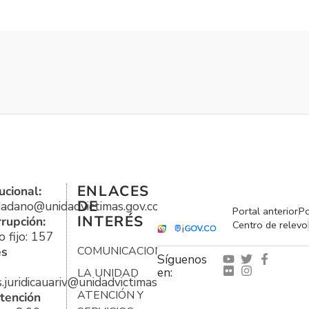
ENLACES
ucional:
DE
udadano@unidadvictimas.gov.co
Portal anterior
Po
INTERÉS
rrupción:
Centro de relevo
 fijo: 157
es
COMUNICACIONES
Síguenos
en:
LA UNIDAD
s.juridicauariv@unidadvictimas.gov.co
ATENCIÓN Y
tención