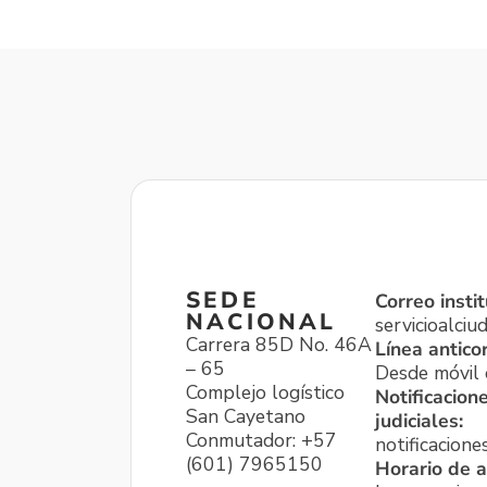
SEDE
Correo instit
NACIONAL
servicioalci
Carrera 85D No. 46A
Línea antico
– 65
Desde móvil o
Complejo logístico
Notificacion
San Cayetano
judiciales:
Conmutador: +57
notificacione
(601) 7965150
Horario de a