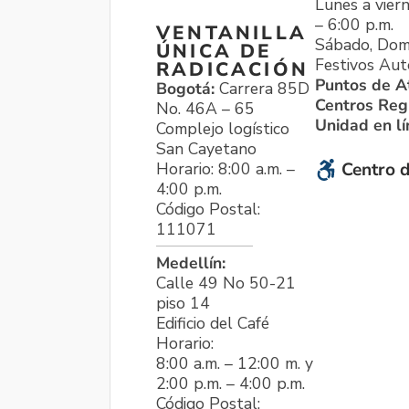
Lunes a viern
– 6:00 p.m.
VENTANILLA
Sábado, Dom
ÚNICA DE
Festivos Aut
RADICACIÓN
Puntos de A
Bogotá:
Carrera 85D
Centros Reg
No. 46A – 65
Unidad en l
Complejo logístico
San Cayetano
Horario: 8:00 a.m. –
Centro d
4:00 p.m.
Código Postal:
111071
Medellín:
Calle 49 No 50-21
piso 14
Edificio del Café
Horario:
8:00 a.m. – 12:00 m. y
2:00 p.m. – 4:00 p.m.
Código Postal: