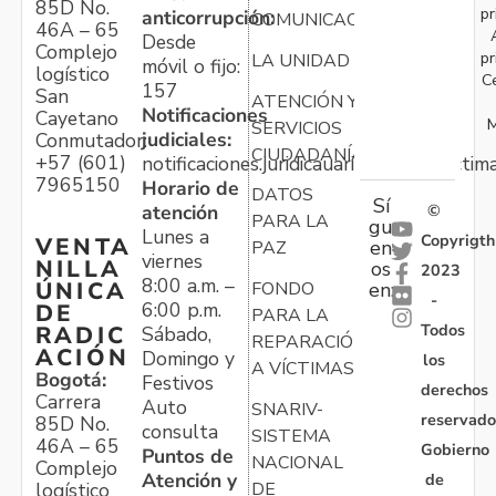
85D No.
pr
anticorrupción:
COMUNICACIONES
46A – 65
Desde
Complejo
pr
LA UNIDAD
móvil o fijo:
logístico
C
157
San
ATENCIÓN Y
Notificaciones
Cayetano
M
SERVICIOS
judiciales:
Conmutador:
CIUDADANÍA
+57 (601)
notificaciones.juridicauariv@unidadvictim
7965150
Horario de
DATOS
Sí
atención
©
PARA LA
gu
Lunes a
Copyrigth
VENTA
en
PAZ
viernes
NILLA
os
2023
8:00 a.m. –
ÚNICA
FONDO
en:
-
6:00 p.m.
DE
PARA LA
Todos
RADIC
Sábado,
REPARACIÓN
ACIÓN
Domingo y
los
A VÍCTIMAS
Bogotá:
Festivos
derechos
Carrera
Auto
SNARIV-
reservado
85D No.
consulta
SISTEMA
46A – 65
Gobierno
Puntos de
NACIONAL
Complejo
Atención y
de
logístico
DE