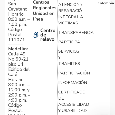
Centros
Colombia
San
ATENCIÓN Y
Regionales
Cayetano
REPARACIÓN
Unidad en
Horario:
INTEGRAL A
línea
8:00 a.m. –
VÍCTIMAS
4:00 p.m.
Código
Centro
TRANSPARENCIA
Postal:
de
relevo
111071
PARTICIPA
Medellín:
SERVICIOS
Calle 49
Y
No 50-21
TRÁMITES
piso 14
Edificio del
PARTICIPACIÓN
Café
Horario:
INFORMACIÓN
8:00 a.m. –
12:00 m. y
CERTIFICADO
2:00 p.m. –
DE
4:00 p.m.
ACCESIBILIDAD
Código
Postal:
Y USABILIDAD