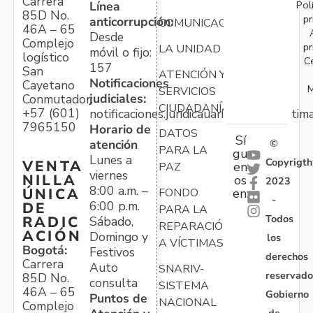
Carrera
Pol
Línea
85D No.
pr
anticorrupción:
COMUNICACIONES
46A – 65
Desde
Complejo
pr
LA UNIDAD
móvil o fijo:
logístico
C
157
San
ATENCIÓN Y
Notificaciones
Cayetano
M
SERVICIOS
judiciales:
Conmutador:
CIUDADANÍA
+57 (601)
notificaciones.juridicauariv@unidadvictim
7965150
Horario de
DATOS
Sí
atención
©
PARA LA
gu
Lunes a
Copyrigth
VENTA
en
PAZ
viernes
NILLA
os
2023
8:00 a.m. –
ÚNICA
FONDO
en:
-
6:00 p.m.
DE
PARA LA
Todos
RADIC
Sábado,
REPARACIÓN
ACIÓN
Domingo y
los
A VÍCTIMAS
Bogotá:
Festivos
derechos
Carrera
Auto
SNARIV-
reservado
85D No.
consulta
SISTEMA
46A – 65
Gobierno
Puntos de
NACIONAL
Complejo