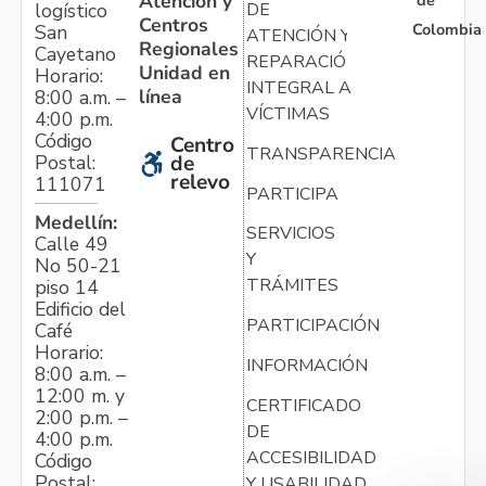
Atención y
de
logístico
DE
Centros
Colombia
San
ATENCIÓN Y
Regionales
Cayetano
REPARACIÓN
Unidad en
Horario:
INTEGRAL A
línea
8:00 a.m. –
VÍCTIMAS
4:00 p.m.
Código
Centro
TRANSPARENCIA
Postal:
de
relevo
111071
PARTICIPA
Medellín:
SERVICIOS
Calle 49
Y
No 50-21
TRÁMITES
piso 14
Edificio del
PARTICIPACIÓN
Café
Horario:
INFORMACIÓN
8:00 a.m. –
12:00 m. y
CERTIFICADO
2:00 p.m. –
DE
4:00 p.m.
ACCESIBILIDAD
Código
Postal:
Y USABILIDAD