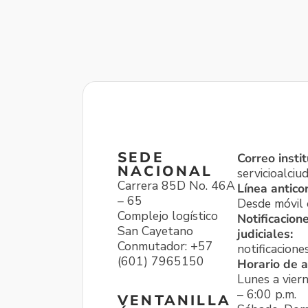
SEDE
Correo instit
NACIONAL
servicioalci
Carrera 85D No. 46A
Línea antico
– 65
Desde móvil o
Complejo logístico
Notificacion
San Cayetano
judiciales:
Conmutador: +57
notificacione
(601) 7965150
Horario de a
Lunes a viern
– 6:00 p.m.
VENTANILLA