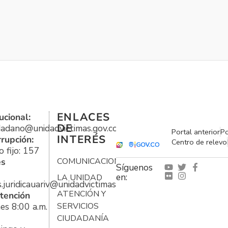
ENLACES
ucional:
DE
udadano@unidadvictimas.gov.co
Portal anterior
Po
INTERÉS
rrupción:
Centro de relevo
 fijo: 157
es
COMUNICACIONES
Síguenos
en:
LA UNIDAD
s.juridicauariv@unidadvictimas.gov.co
ATENCIÓN Y
tención
es 8:00 a.m.
SERVICIOS
CIUDADANÍA