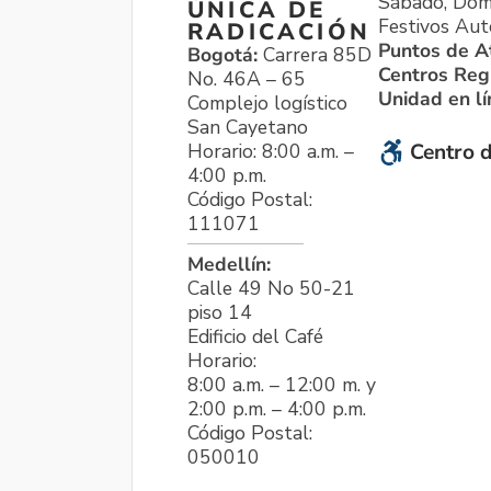
Sábado, Dom
ÚNICA DE
Festivos Aut
RADICACIÓN
Puntos de A
Bogotá:
Carrera 85D
Centros Reg
No. 46A – 65
Unidad en l
Complejo logístico
San Cayetano
Horario: 8:00 a.m. –
Centro d
4:00 p.m.
Código Postal:
111071
Medellín:
Calle 49 No 50-21
piso 14
Edificio del Café
Horario:
8:00 a.m. – 12:00 m. y
2:00 p.m. – 4:00 p.m.
Código Postal:
050010