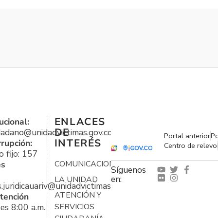
ENLACES
ucional:
DE
udadano@unidadvictimas.gov.co
Portal anterior
Po
INTERÉS
rrupción:
Centro de relevo
 fijo: 157
es
COMUNICACIONES
Síguenos
en:
LA UNIDAD
s.juridicauariv@unidadvictimas.gov.co
ATENCIÓN Y
tención
es 8:00 a.m.
SERVICIOS