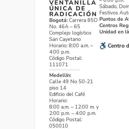
VENTANILLA
Sábado, Dom
ÚNICA DE
Festivos Aut
RADICACIÓN
Puntos de A
Bogotá:
Carrera 85D
Centros Reg
No. 46A – 65
Unidad en l
Complejo logístico
San Cayetano
Horario: 8:00 a.m. –
Centro d
4:00 p.m.
Código Postal:
111071
Medellín:
Calle 49 No 50-21
piso 14
Edificio del Café
Horario:
8:00 a.m. – 12:00 m. y
2:00 p.m. – 4:00 p.m.
Código Postal:
050010