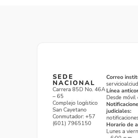
SEDE
Correo instit
NACIONAL
servicioalci
Carrera 85D No. 46A
Línea antico
– 65
Desde móvil o
Complejo logístico
Notificacion
San Cayetano
judiciales:
Conmutador: +57
notificacione
(601) 7965150
Horario de a
Lunes a viern
– 6:00 p.m.