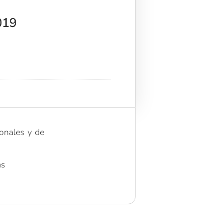
019
ionales y de
as