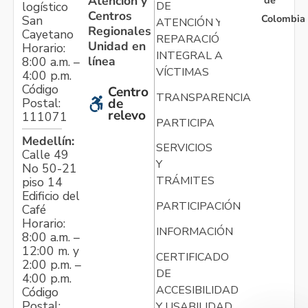
Atención y
de
logístico
DE
Centros
Colombia
San
ATENCIÓN Y
Regionales
Cayetano
REPARACIÓN
Unidad en
Horario:
INTEGRAL A
línea
8:00 a.m. –
VÍCTIMAS
4:00 p.m.
Código
Centro
TRANSPARENCIA
Postal:
de
relevo
111071
PARTICIPA
Medellín:
SERVICIOS
Calle 49
Y
No 50-21
TRÁMITES
piso 14
Edificio del
PARTICIPACIÓN
Café
Horario:
INFORMACIÓN
8:00 a.m. –
12:00 m. y
CERTIFICADO
2:00 p.m. –
DE
4:00 p.m.
ACCESIBILIDAD
Código
Postal:
Y USABILIDAD