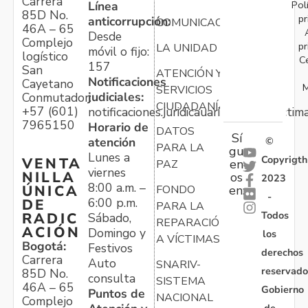
Carrera
Pol
Línea
85D No.
pr
anticorrupción:
COMUNICACIONES
46A – 65
Desde
Complejo
pr
LA UNIDAD
móvil o fijo:
logístico
C
157
San
ATENCIÓN Y
Notificaciones
Cayetano
M
SERVICIOS
judiciales:
Conmutador:
CIUDADANÍA
+57 (601)
notificaciones.juridicauariv@unidadvictim
7965150
Horario de
DATOS
Sí
atención
©
PARA LA
gu
Lunes a
Copyrigth
VENTA
en
PAZ
viernes
NILLA
os
2023
8:00 a.m. –
ÚNICA
FONDO
en:
-
6:00 p.m.
DE
PARA LA
Todos
RADIC
Sábado,
REPARACIÓN
ACIÓN
Domingo y
los
A VÍCTIMAS
Bogotá:
Festivos
derechos
Carrera
Auto
SNARIV-
reservado
85D No.
consulta
SISTEMA
46A – 65
Gobierno
Puntos de
NACIONAL
Complejo