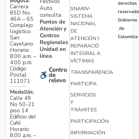
Bogotá:
Festivos
derechos
Carrera
Auto
SNARIV-
reservado
85D No.
consulta
SISTEMA
46A – 65
Gobierno
Puntos de
NACIONAL
Complejo
Atención y
de
logístico
DE
Centros
Colombia
San
ATENCIÓN Y
Regionales
Cayetano
REPARACIÓN
Unidad en
Horario:
INTEGRAL A
línea
8:00 a.m. –
VÍCTIMAS
4:00 p.m.
Código
Centro
TRANSPARENCIA
Postal:
de
relevo
111071
PARTICIPA
Medellín:
SERVICIOS
Calle 49
Y
No 50-21
TRÁMITES
piso 14
Edificio del
PARTICIPACIÓN
Café
Horario:
INFORMACIÓN
8:00 a.m. –