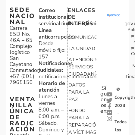
SEDE
Correo
ENLACES
NACIO
institucional:
DE
NAL
servicioalciudadano@unidadvictimas.gov.
INTERÉS
Carrera
Pol
Línea
85D No.
pr
anticorrupción:
COMUNICACIONES
46A – 65
Desde
Complejo
pr
LA UNIDAD
móvil o fijo:
logístico
C
157
San
ATENCIÓN Y
Notificaciones
Cayetano
M
SERVICIOS
judiciales:
Conmutador:
CIUDADANÍA
+57 (601)
notificaciones.juridicauariv@unidadvictim
7965150
Horario de
DATOS
Sí
atención
©
PARA LA
gu
Lunes a
Copyrigth
VENTA
en
PAZ
viernes
NILLA
os
2023
8:00 a.m. –
ÚNICA
FONDO
en:
-
6:00 p.m.
DE
PARA LA
Todos
RADIC
Sábado,
REPARACIÓN
ACIÓN
Domingo y
los
A VÍCTIMAS