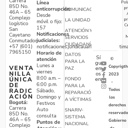
Carrera
Pol
Línea
85D No.
pr
anticorrupción:
COMUNICACIONES
46A – 65
Desde
Complejo
pr
LA UNIDAD
móvil o fijo:
logístico
C
157
San
ATENCIÓN Y
Notificaciones
Cayetano
M
SERVICIOS
judiciales:
Conmutador:
CIUDADANÍA
+57 (601)
notificaciones.juridicauariv@unidadvictim
7965150
Horario de
DATOS
Sí
atención
©
PARA LA
gu
Lunes a
Copyrigth
VENTA
en
PAZ
viernes
NILLA
os
2023
8:00 a.m. –
ÚNICA
FONDO
en:
-
6:00 p.m.
DE
PARA LA
Todos
RADIC
Sábado,
REPARACIÓN
ACIÓN
Domingo y
los
A VÍCTIMAS
Bogotá:
Festivos
derechos
Carrera
Auto
SNARIV-
reservado
85D No.
consulta
SISTEMA
46A – 65
Gobierno
Puntos de
NACIONAL
Complejo