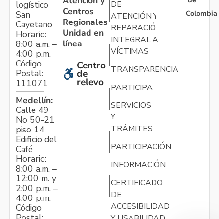
Atención y
de
logístico
DE
Centros
Colombia
San
ATENCIÓN Y
Regionales
Cayetano
REPARACIÓN
Unidad en
Horario:
INTEGRAL A
línea
8:00 a.m. –
VÍCTIMAS
4:00 p.m.
Código
Centro
TRANSPARENCIA
Postal:
de
relevo
111071
PARTICIPA
Medellín:
SERVICIOS
Calle 49
Y
No 50-21
TRÁMITES
piso 14
Edificio del
PARTICIPACIÓN
Café
Horario:
INFORMACIÓN
8:00 a.m. –
12:00 m. y
CERTIFICADO
2:00 p.m. –
DE
4:00 p.m.
ACCESIBILIDAD
Código
Postal:
Y USABILIDAD