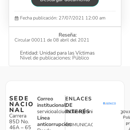
Fecha publicación: 27/07/2021 12:00 am
Reseña:
Circular 00011 de 08 abril del 2021
Entidad: Unidad para las Víctimas
Nivel de publicaciones: Público
SEDE
Correo
ENLACES
NACIO
institucional:
DE
NAL
servicioalciudadano@unidadvictimas.gov.
INTERÉS
Carrera
Pol
Línea
85D No.
pr
anticorrupción:
COMUNICACIONES
46A – 65