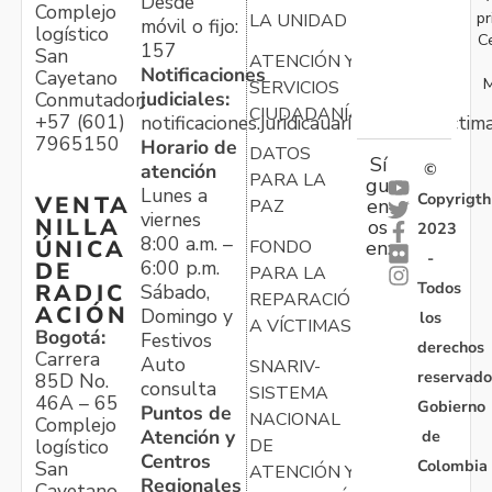
Desde
Complejo
pr
LA UNIDAD
móvil o fijo:
logístico
C
157
San
ATENCIÓN Y
Notificaciones
Cayetano
M
SERVICIOS
judiciales:
Conmutador:
CIUDADANÍA
+57 (601)
notificaciones.juridicauariv@unidadvictim
7965150
Horario de
DATOS
Sí
atención
©
PARA LA
gu
Lunes a
Copyrigth
VENTA
en
PAZ
viernes
NILLA
os
2023
8:00 a.m. –
ÚNICA
FONDO
en:
-
6:00 p.m.
DE
PARA LA
Todos
RADIC
Sábado,
REPARACIÓN
ACIÓN
Domingo y
los
A VÍCTIMAS
Bogotá:
Festivos
derechos
Carrera
Auto
SNARIV-
reservado
85D No.
consulta
SISTEMA
46A – 65
Gobierno
Puntos de
NACIONAL
Complejo
Atención y
de
logístico
DE
Centros
Colombia
San
ATENCIÓN Y
Regionales
Cayetano