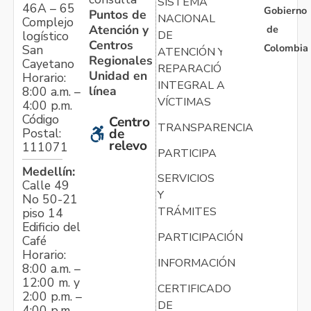
SISTEMA
46A – 65
Gobierno
Puntos de
NACIONAL
Complejo
Atención y
de
logístico
DE
Centros
Colombia
San
ATENCIÓN Y
Regionales
Cayetano
REPARACIÓN
Unidad en
Horario:
INTEGRAL A
línea
8:00 a.m. –
VÍCTIMAS
4:00 p.m.
Código
Centro
TRANSPARENCIA
Postal:
de
relevo
111071
PARTICIPA
Medellín:
SERVICIOS
Calle 49
Y
No 50-21
TRÁMITES
piso 14
Edificio del
PARTICIPACIÓN
Café
Horario:
INFORMACIÓN
8:00 a.m. –
12:00 m. y
CERTIFICADO
2:00 p.m. –
DE
4:00 p.m.