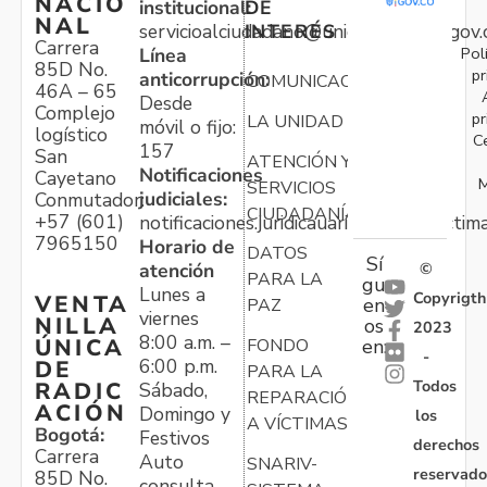
NACIO
institucional:
DE
NAL
servicioalciudadano@unidadvictimas.gov.
INTERÉS
Carrera
Pol
Línea
85D No.
pr
anticorrupción:
COMUNICACIONES
46A – 65
Desde
Complejo
pr
LA UNIDAD
móvil o fijo:
logístico
C
157
San
ATENCIÓN Y
Notificaciones
Cayetano
M
SERVICIOS
judiciales:
Conmutador:
CIUDADANÍA
+57 (601)
notificaciones.juridicauariv@unidadvictim
7965150
Horario de
DATOS
Sí
atención
©
PARA LA
gu
Lunes a
Copyrigth
VENTA
en
PAZ
viernes
NILLA
os
2023
8:00 a.m. –
ÚNICA
FONDO
en:
-
6:00 p.m.
DE
PARA LA
Todos
RADIC
Sábado,
REPARACIÓN
ACIÓN
Domingo y
los
A VÍCTIMAS
Bogotá:
Festivos
derechos
Carrera
Auto
SNARIV-
reservado
85D No.
consulta