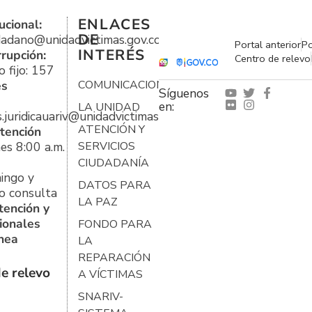
ENLACES
ucional:
DE
udadano@unidadvictimas.gov.co
Portal anterior
Po
INTERÉS
rrupción:
Centro de relevo
 fijo: 157
es
COMUNICACIONES
Síguenos
en:
LA UNIDAD
s.juridicauariv@unidadvictimas.gov.co
ATENCIÓN Y
tención
es 8:00 a.m.
SERVICIOS
CIUDADANÍA
ingo y
DATOS PARA
o consulta
LA PAZ
tención y
ionales
FONDO PARA
ínea
LA
REPARACIÓN
e relevo
A VÍCTIMAS
SNARIV-