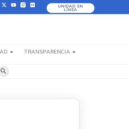
UNIDAD EN
LÍNEA
DAD
TRANSPARENCIA
Botón de búsqueda