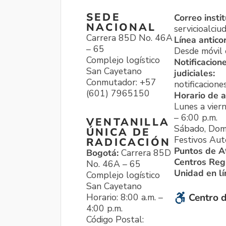
SEDE
Correo instit
NACIONAL
servicioalci
Carrera 85D No. 46A
Línea antico
– 65
Desde móvil o
Complejo logístico
Notificacion
San Cayetano
judiciales:
Conmutador: +57
notificacione
(601) 7965150
Horario de a
Lunes a viern
– 6:00 p.m.
VENTANILLA
Sábado, Dom
ÚNICA DE
Festivos Aut
RADICACIÓN
Puntos de A
Bogotá:
Carrera 85D
Centros Reg
No. 46A – 65
Unidad en l
Complejo logístico
San Cayetano
Horario: 8:00 a.m. –
Centro d
4:00 p.m.
Código Postal: