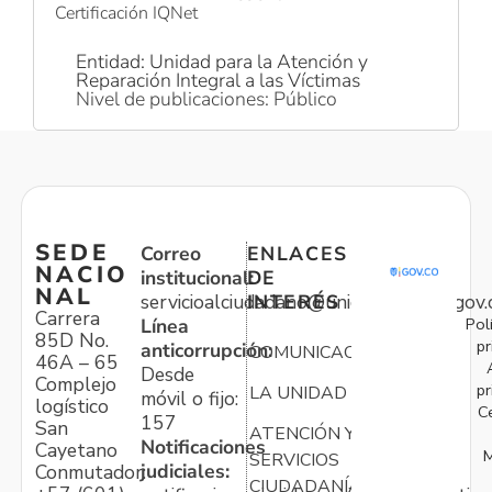
Certificación IQNet
Entidad: Unidad para la Atención y
Reparación Integral a las Víctimas
Nivel de publicaciones: Público
SEDE
Correo
ENLACES
NACIO
institucional:
DE
NAL
servicioalciudadano@unidadvictimas.gov.
INTERÉS
Carrera
Pol
Línea
85D No.
pr
anticorrupción:
COMUNICACIONES
46A – 65
Desde
Complejo
pr
LA UNIDAD
móvil o fijo:
logístico
C
157
San
ATENCIÓN Y
Notificaciones
Cayetano
M
SERVICIOS
judiciales:
Conmutador:
CIUDADANÍA