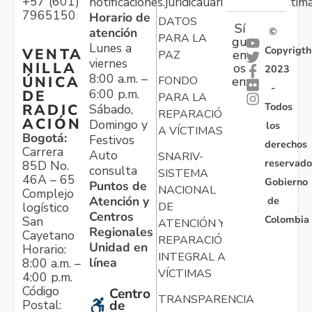
+57 (601)
notificaciones.juridicauariv@unidadvictim
7965150
Horario de
DATOS
Sí
atención
©
PARA LA
gu
Lunes a
Copyrigth
VENTA
en
PAZ
viernes
NILLA
os
2023
8:00 a.m. –
ÚNICA
FONDO
en:
-
6:00 p.m.
DE
PARA LA
Todos
RADIC
Sábado,
REPARACIÓN
ACIÓN
Domingo y
los
A VÍCTIMAS
Bogotá:
Festivos
derechos
Carrera
Auto
SNARIV-
reservado
85D No.
consulta
SISTEMA
46A – 65
Gobierno
Puntos de
NACIONAL
Complejo
Atención y
de
logístico
DE
Centros
Colombia
San
ATENCIÓN Y
Regionales
Cayetano
REPARACIÓN
Unidad en
Horario:
INTEGRAL A
línea
8:00 a.m. –
VÍCTIMAS
4:00 p.m.
Código
Centro
TRANSPARENCIA
Postal:
de