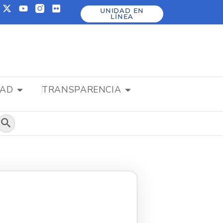
UNIDAD EN
LÍNEA
DAD
TRANSPARENCIA
Botón de búsqueda