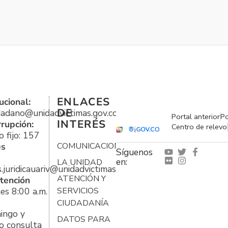
ENLACES
ucional:
DE
udadano@unidadvictimas.gov.co
Portal anterior
Po
INTERÉS
rrupción:
Centro de relevo
 fijo: 157
es
COMUNICACIONES
Síguenos
en:
LA UNIDAD
s.juridicauariv@unidadvictimas.gov.co
ATENCIÓN Y
tención
es 8:00 a.m.
SERVICIOS
CIUDADANÍA
ingo y
DATOS PARA
o consulta