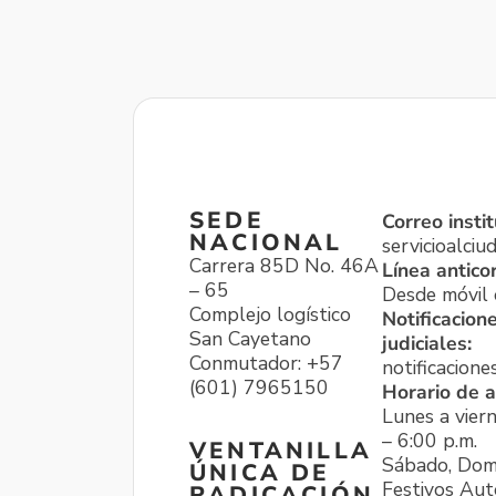
SEDE
Correo instit
NACIONAL
servicioalci
Carrera 85D No. 46A
Línea antico
– 65
Desde móvil o
Complejo logístico
Notificacion
San Cayetano
judiciales:
Conmutador: +57
notificacione
(601) 7965150
Horario de a
Lunes a viern
– 6:00 p.m.
VENTANILLA
Sábado, Dom
ÚNICA DE
Festivos Aut
RADICACIÓN