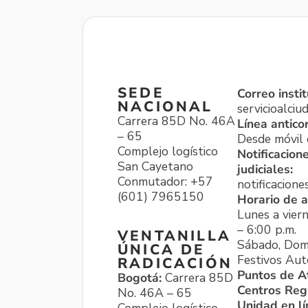
SEDE
Correo instit
NACIONAL
servicioalci
Carrera 85D No. 46A
Línea antico
– 65
Desde móvil o
Complejo logístico
Notificacion
San Cayetano
judiciales:
Conmutador: +57
notificacione
(601) 7965150
Horario de a
Lunes a viern
– 6:00 p.m.
VENTANILLA
Sábado, Dom
ÚNICA DE
Festivos Aut
RADICACIÓN
Puntos de A
Bogotá:
Carrera 85D
Centros Reg
No. 46A – 65
Unidad en l
Complejo logístico