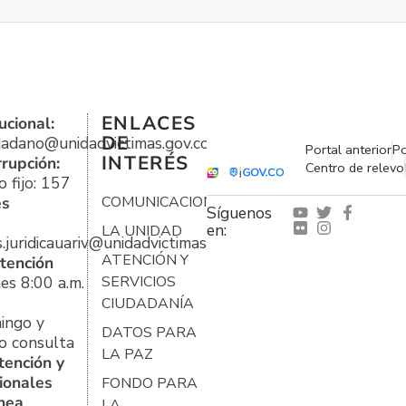
ENLACES
ucional:
DE
udadano@unidadvictimas.gov.co
Portal anterior
Po
INTERÉS
rrupción:
Centro de relevo
 fijo: 157
es
COMUNICACIONES
Síguenos
en:
LA UNIDAD
s.juridicauariv@unidadvictimas.gov.co
ATENCIÓN Y
tención
es 8:00 a.m.
SERVICIOS
CIUDADANÍA
ingo y
DATOS PARA
o consulta
LA PAZ
tención y
ionales
FONDO PARA
ínea
LA