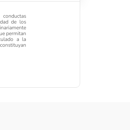
a conductas
idad de los
linariamente
que permitan
culado a la
constituyan