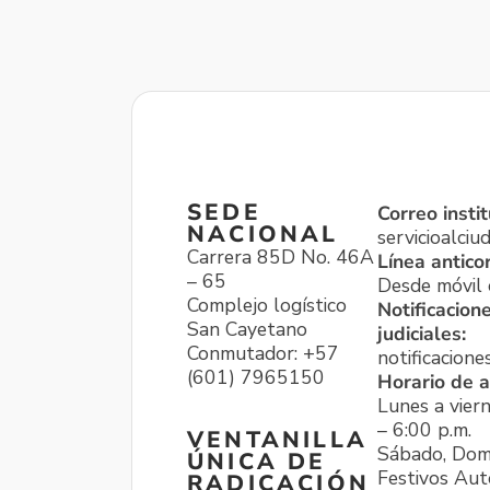
SEDE
Correo instit
NACIONAL
servicioalci
Carrera 85D No. 46A
Línea antico
– 65
Desde móvil o
Complejo logístico
Notificacion
San Cayetano
judiciales:
Conmutador: +57
notificacione
(601) 7965150
Horario de a
Lunes a viern
– 6:00 p.m.
VENTANILLA
Sábado, Dom
ÚNICA DE
Festivos Aut
RADICACIÓN