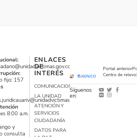
ENLACES
ucional:
DE
udadano@unidadvictimas.gov.co
Portal anterior
Po
INTERÉS
rrupción:
Centro de relevo
 fijo: 157
es
COMUNICACIONES
Síguenos
en:
LA UNIDAD
s.juridicauariv@unidadvictimas.gov.co
ATENCIÓN Y
tención
es 8:00 a.m.
SERVICIOS
CIUDADANÍA
ingo y
DATOS PARA
o consulta