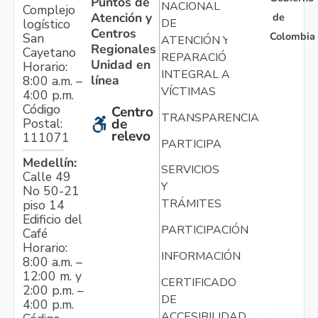
Puntos de
NACIONAL
Complejo
Atención y
de
logístico
DE
Centros
Colombia
San
ATENCIÓN Y
Regionales
Cayetano
REPARACIÓN
Unidad en
Horario:
INTEGRAL A
línea
8:00 a.m. –
VÍCTIMAS
4:00 p.m.
Código
Centro
TRANSPARENCIA
Postal:
de
relevo
111071
PARTICIPA
Medellín:
SERVICIOS
Calle 49
Y
No 50-21
TRÁMITES
piso 14
Edificio del
PARTICIPACIÓN
Café
Horario:
INFORMACIÓN
8:00 a.m. –
12:00 m. y
CERTIFICADO
2:00 p.m. –
DE
4:00 p.m.
ACCESIBILIDAD