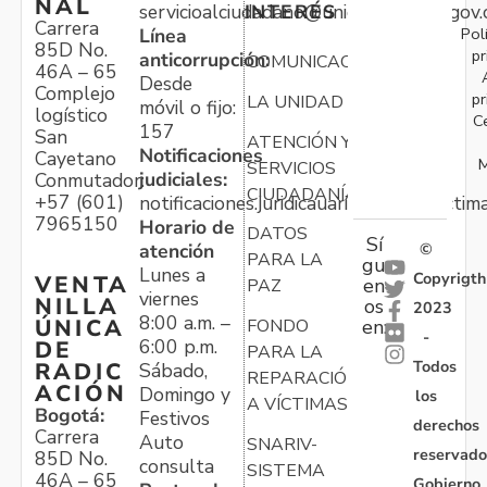
NAL
servicioalciudadano@unidadvictimas.gov.
INTERÉS
Carrera
Pol
Línea
85D No.
pr
anticorrupción:
COMUNICACIONES
46A – 65
Desde
Complejo
pr
LA UNIDAD
móvil o fijo:
logístico
C
157
San
ATENCIÓN Y
Notificaciones
Cayetano
M
SERVICIOS
judiciales:
Conmutador:
CIUDADANÍA
+57 (601)
notificaciones.juridicauariv@unidadvictim
7965150
Horario de
DATOS
Sí
atención
©
PARA LA
gu
Lunes a
Copyrigth
VENTA
en
PAZ
viernes
NILLA
os
2023
8:00 a.m. –
ÚNICA
FONDO
en:
-
6:00 p.m.
DE
PARA LA
Todos
RADIC
Sábado,
REPARACIÓN
ACIÓN
Domingo y
los
A VÍCTIMAS
Bogotá:
Festivos
derechos
Carrera
Auto
SNARIV-
reservado
85D No.
consulta
SISTEMA
46A – 65
Gobierno