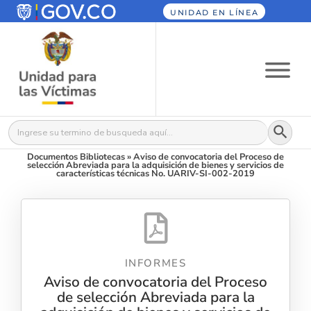
UNIDAD EN LÍNEA
Botón
Buscar:
Documentos Bibliotecas
»
Aviso de convocatoria del Proceso de
selección Abreviada para la adquisición de bienes y servicios de
características técnicas No. UARIV-SI-002-2019
INFORMES
Aviso de convocatoria del Proceso
de selección Abreviada para la