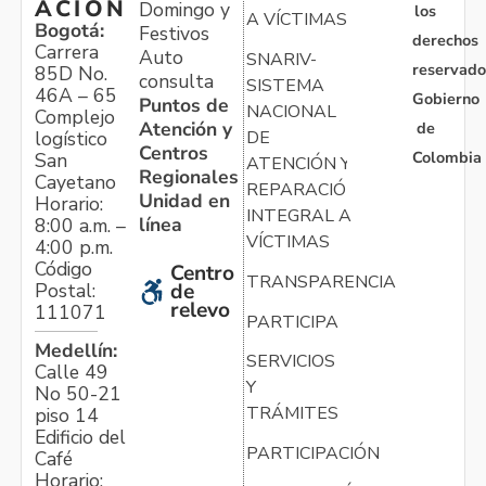
ACIÓN
Domingo y
los
A VÍCTIMAS
Bogotá:
Festivos
derechos
Carrera
Auto
SNARIV-
reservado
85D No.
consulta
SISTEMA
46A – 65
Gobierno
Puntos de
NACIONAL
Complejo
Atención y
de
logístico
DE
Centros
Colombia
San
ATENCIÓN Y
Regionales
Cayetano
REPARACIÓN
Unidad en
Horario:
INTEGRAL A
línea
8:00 a.m. –
VÍCTIMAS
4:00 p.m.
Código
Centro
TRANSPARENCIA
Postal:
de
relevo
111071
PARTICIPA
Medellín:
SERVICIOS
Calle 49
Y
No 50-21
TRÁMITES
piso 14
Edificio del
PARTICIPACIÓN
Café
Horario: