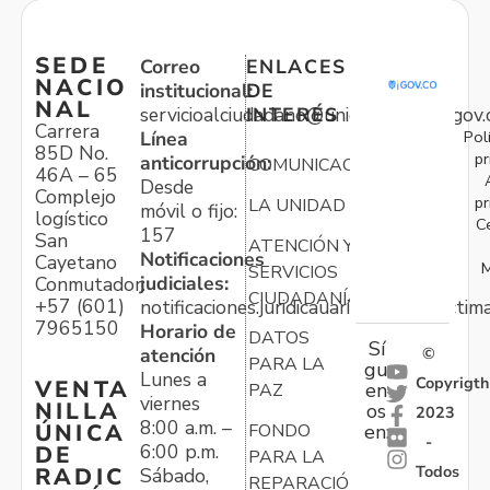
SEDE
Correo
ENLACES
NACIO
institucional:
DE
NAL
servicioalciudadano@unidadvictimas.gov.
INTERÉS
Carrera
Pol
Línea
85D No.
pr
anticorrupción:
COMUNICACIONES
46A – 65
Desde
Complejo
pr
LA UNIDAD
móvil o fijo:
logístico
C
157
San
ATENCIÓN Y
Notificaciones
Cayetano
M
SERVICIOS
judiciales:
Conmutador:
CIUDADANÍA
+57 (601)
notificaciones.juridicauariv@unidadvictim
7965150
Horario de
DATOS
Sí
atención
©
PARA LA
gu
Lunes a
Copyrigth
VENTA
en
PAZ
viernes
NILLA
os
2023
8:00 a.m. –
ÚNICA
FONDO
en:
-
6:00 p.m.
DE
PARA LA
Todos
RADIC
Sábado,
REPARACIÓN