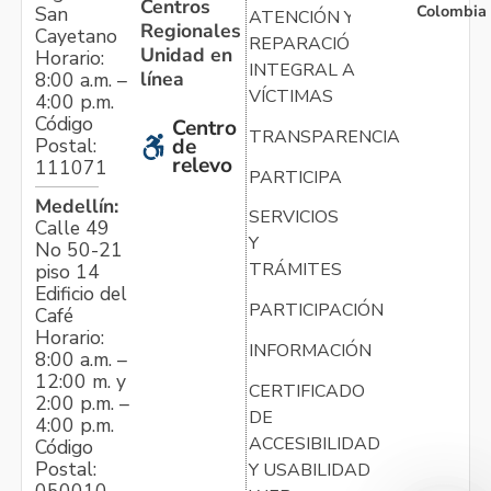
Centros
Colombia
San
ATENCIÓN Y
Regionales
Cayetano
REPARACIÓN
Unidad en
Horario:
INTEGRAL A
línea
8:00 a.m. –
VÍCTIMAS
4:00 p.m.
Código
Centro
TRANSPARENCIA
Postal:
de
relevo
111071
PARTICIPA
Medellín:
SERVICIOS
Calle 49
Y
No 50-21
TRÁMITES
piso 14
Edificio del
PARTICIPACIÓN
Café
Horario:
INFORMACIÓN
8:00 a.m. –
12:00 m. y
CERTIFICADO
2:00 p.m. –
DE
4:00 p.m.
ACCESIBILIDAD
Código
Postal:
Y USABILIDAD
050010