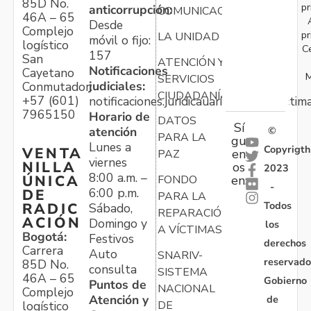
85D No.
pr
anticorrupción:
COMUNICACIONES
46A – 65
Desde
Complejo
pr
LA UNIDAD
móvil o fijo:
logístico
C
157
San
ATENCIÓN Y
Notificaciones
Cayetano
M
SERVICIOS
judiciales:
Conmutador:
CIUDADANÍA
+57 (601)
notificaciones.juridicauariv@unidadvictim
7965150
Horario de
DATOS
Sí
atención
©
PARA LA
gu
Lunes a
Copyrigth
VENTA
en
PAZ
viernes
NILLA
os
2023
8:00 a.m. –
ÚNICA
FONDO
en:
-
6:00 p.m.
DE
PARA LA
Todos
RADIC
Sábado,
REPARACIÓN
ACIÓN
Domingo y
los
A VÍCTIMAS
Bogotá:
Festivos
derechos
Carrera
Auto
SNARIV-
reservado
85D No.
consulta
SISTEMA
46A – 65
Gobierno
Puntos de
NACIONAL
Complejo
Atención y
de
logístico
DE