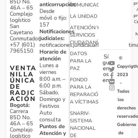
85D No.
pr
anticorrupción:
COMUNICACIONES
46A – 65
Desde
Complejo
pr
LA UNIDAD
móvil o fijo:
logístico
C
157
San
ATENCIÓN Y
Notificaciones
Cayetano
M
SERVICIOS
judiciales:
Conmutador:
CIUDADANÍA
+57 (601)
notificaciones.juridicauariv@unidadvictim
7965150
Horario de
DATOS
Sí
atención
©
PARA LA
gu
Lunes a
Copyrigth
VENTA
en
PAZ
viernes
NILLA
os
2023
8:00 a.m. –
ÚNICA
FONDO
en:
-
6:00 p.m.
DE
PARA LA
Todos
RADIC
Sábado,
REPARACIÓN
ACIÓN
Domingo y
los
A VÍCTIMAS
Bogotá:
Festivos
derechos
Carrera
Auto
SNARIV-
reservado
85D No.
consulta
SISTEMA
46A – 65
Gobierno
Puntos de
NACIONAL
Complejo
Atención y
de
logístico
DE