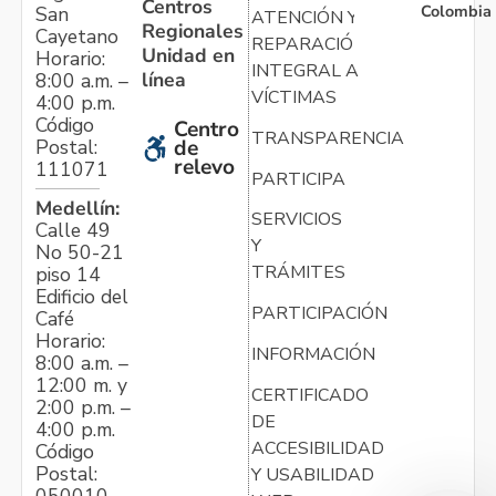
Centros
Colombia
San
ATENCIÓN Y
Regionales
Cayetano
REPARACIÓN
Unidad en
Horario:
INTEGRAL A
línea
8:00 a.m. –
VÍCTIMAS
4:00 p.m.
Código
Centro
TRANSPARENCIA
Postal:
de
relevo
111071
PARTICIPA
Medellín:
SERVICIOS
Calle 49
Y
No 50-21
TRÁMITES
piso 14
Edificio del
PARTICIPACIÓN
Café
Horario:
INFORMACIÓN
8:00 a.m. –
12:00 m. y
CERTIFICADO
2:00 p.m. –
DE
4:00 p.m.
ACCESIBILIDAD
Código
Postal:
Y USABILIDAD
050010