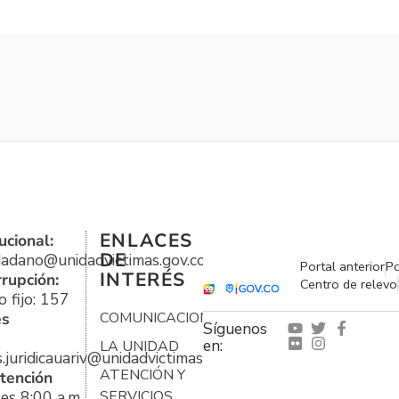
ENLACES
ucional:
DE
udadano@unidadvictimas.gov.co
Portal anterior
Po
INTERÉS
rrupción:
Centro de relevo
 fijo: 157
es
COMUNICACIONES
Síguenos
en:
LA UNIDAD
s.juridicauariv@unidadvictimas.gov.co
ATENCIÓN Y
tención
es 8:00 a.m.
SERVICIOS