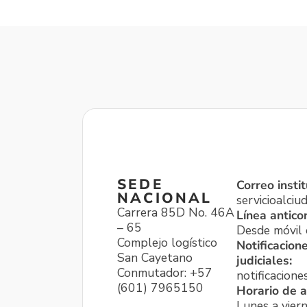
SEDE
Correo instit
NACIONAL
servicioalci
Carrera 85D No. 46A
Línea antico
– 65
Desde móvil o
Complejo logístico
Notificacion
San Cayetano
judiciales:
Conmutador: +57
notificacione
(601) 7965150
Horario de a
Lunes a viern