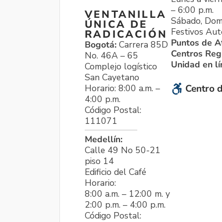
– 6:00 p.m.
VENTANILLA
Sábado, Dom
ÚNICA DE
Festivos Aut
RADICACIÓN
Puntos de A
Bogotá:
Carrera 85D
Centros Reg
No. 46A – 65
Unidad en l
Complejo logístico
San Cayetano
Horario: 8:00 a.m. –
Centro d
4:00 p.m.
Código Postal:
111071
Medellín:
Calle 49 No 50-21
piso 14
Edificio del Café
Horario:
8:00 a.m. – 12:00 m. y
2:00 p.m. – 4:00 p.m.
Código Postal: