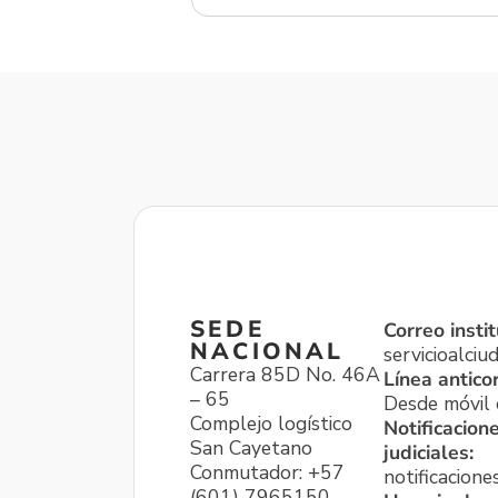
SEDE
Correo instit
NACIONAL
servicioalci
Carrera 85D No. 46A
Línea antico
– 65
Desde móvil o
Complejo logístico
Notificacion
San Cayetano
judiciales:
Conmutador: +57
notificacione
(601) 7965150