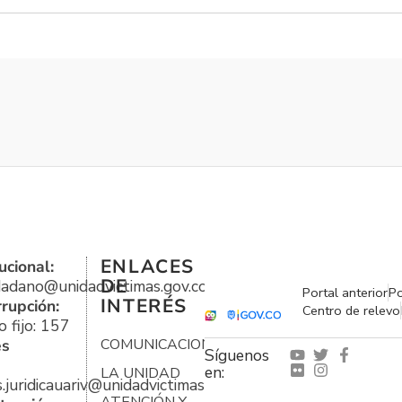
ENLACES
ucional:
DE
udadano@unidadvictimas.gov.co
Portal anterior
Po
INTERÉS
rrupción:
Centro de relevo
 fijo: 157
es
COMUNICACIONES
Síguenos
en:
LA UNIDAD
s.juridicauariv@unidadvictimas.gov.co
ATENCIÓN Y