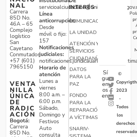
institucional:
DE
NAL
servicioalciudadano@unidadvictimas.gov.
INTERÉS
Carrera
Pol
Línea
85D No.
pr
anticorrupción:
COMUNICACIONES
46A – 65
Desde
Complejo
pr
LA UNIDAD
móvil o fijo:
logístico
C
157
San
ATENCIÓN Y
Notificaciones
Cayetano
M
SERVICIOS
judiciales:
Conmutador:
CIUDADANÍA
+57 (601)
notificaciones.juridicauariv@unidadvictim
7965150
Horario de
DATOS
Sí
atención
©
PARA LA
gu
Lunes a
Copyrigth
VENTA
en
PAZ
viernes
NILLA
os
2023
8:00 a.m. –
ÚNICA
FONDO
en:
-
6:00 p.m.
DE
PARA LA
Todos
RADIC
Sábado,
REPARACIÓN
ACIÓN
Domingo y
los
A VÍCTIMAS
Bogotá:
Festivos
derechos
Carrera
Auto
SNARIV-
reservado
85D No.
consulta
SISTEMA