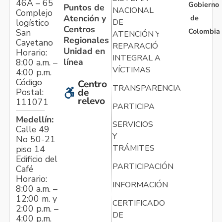
46A – 65
Gobierno
Puntos de
NACIONAL
Complejo
Atención y
de
logístico
DE
Centros
Colombia
San
ATENCIÓN Y
Regionales
Cayetano
REPARACIÓN
Unidad en
Horario:
INTEGRAL A
línea
8:00 a.m. –
VÍCTIMAS
4:00 p.m.
Código
Centro
TRANSPARENCIA
Postal:
de
relevo
111071
PARTICIPA
Medellín:
SERVICIOS
Calle 49
Y
No 50-21
TRÁMITES
piso 14
Edificio del
PARTICIPACIÓN
Café
Horario:
INFORMACIÓN
8:00 a.m. –
12:00 m. y
CERTIFICADO
2:00 p.m. –
DE
4:00 p.m.