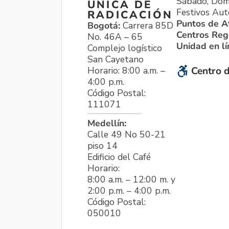
Sábado, Dom
ÚNICA DE
Festivos Aut
RADICACIÓN
Puntos de A
Bogotá:
Carrera 85D
Centros Reg
No. 46A – 65
Unidad en l
Complejo logístico
San Cayetano
Horario: 8:00 a.m. –
Centro d
4:00 p.m.
Código Postal:
111071
Medellín:
Calle 49 No 50-21
piso 14
Edificio del Café
Horario:
8:00 a.m. – 12:00 m. y
2:00 p.m. – 4:00 p.m.
Código Postal:
050010