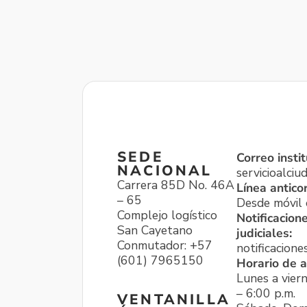
SEDE
Correo instit
NACIONAL
servicioalci
Carrera 85D No. 46A
Línea antico
– 65
Desde móvil o
Complejo logístico
Notificacion
San Cayetano
judiciales:
Conmutador: +57
notificacione
(601) 7965150
Horario de a
Lunes a viern
– 6:00 p.m.
VENTANILLA