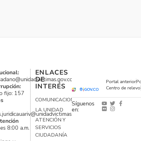
ENLACES
ucional:
DE
udadano@unidadvictimas.gov.co
Portal anterior
Po
INTERÉS
rrupción:
Centro de relevo
 fijo: 157
es
COMUNICACIONES
Síguenos
en:
LA UNIDAD
s.juridicauariv@unidadvictimas.gov.co
ATENCIÓN Y
tención
es 8:00 a.m.
SERVICIOS
CIUDADANÍA