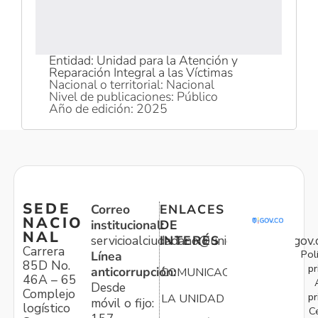
Entidad: Unidad para la Atención y
Reparación Integral a las Víctimas
Nacional o territorial: Nacional
Nivel de publicaciones: Público
Año de edición: 2025
SEDE
Correo
ENLACES
NACIO
institucional:
DE
NAL
servicioalciudadano@unidadvictimas.gov.
INTERÉS
Carrera
Pol
Línea
85D No.
pr
anticorrupción:
COMUNICACIONES
46A – 65
Desde
Complejo
pr
LA UNIDAD
móvil o fijo:
logístico
C