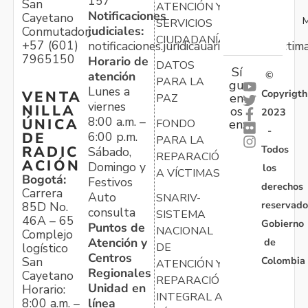
157
San
ATENCIÓN Y
Notificaciones
Cayetano
M
SERVICIOS
judiciales:
Conmutador:
CIUDADANÍA
+57 (601)
notificaciones.juridicauariv@unidadvictim
7965150
Horario de
DATOS
Sí
atención
©
PARA LA
gu
Lunes a
Copyrigth
VENTA
en
PAZ
viernes
NILLA
os
2023
8:00 a.m. –
ÚNICA
FONDO
en:
-
6:00 p.m.
DE
PARA LA
Todos
RADIC
Sábado,
REPARACIÓN
ACIÓN
Domingo y
los
A VÍCTIMAS
Bogotá:
Festivos
derechos
Carrera
Auto
SNARIV-
reservado
85D No.
consulta
SISTEMA
46A – 65
Gobierno
Puntos de
NACIONAL
Complejo
Atención y
de
logístico
DE
Centros
Colombia
San
ATENCIÓN Y
Regionales
Cayetano
REPARACIÓN
Unidad en
Horario:
INTEGRAL A
línea
8:00 a.m. –