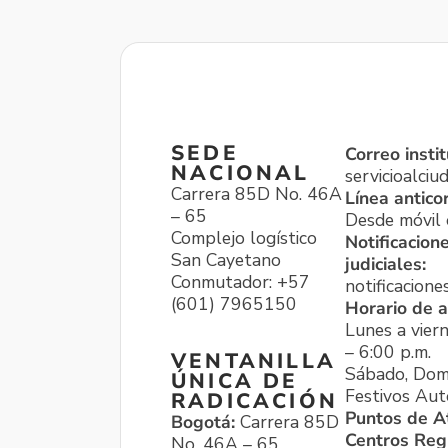
SEDE
Correo instit
NACIONAL
servicioalci
Carrera 85D No. 46A
Línea antico
– 65
Desde móvil o
Complejo logístico
Notificacion
San Cayetano
judiciales:
Conmutador: +57
notificacione
(601) 7965150
Horario de a
Lunes a viern
– 6:00 p.m.
VENTANILLA
Sábado, Dom
ÚNICA DE
Festivos Aut
RADICACIÓN
Puntos de A
Bogotá:
Carrera 85D
Centros Reg
No. 46A – 65