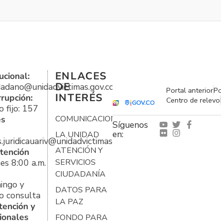
ENLACES
ucional:
DE
udadano@unidadvictimas.gov.co
Portal anterior
Po
INTERÉS
rrupción:
Centro de relevo
 fijo: 157
es
COMUNICACIONES
Síguenos
en:
LA UNIDAD
s.juridicauariv@unidadvictimas.gov.co
ATENCIÓN Y
tención
es 8:00 a.m.
SERVICIOS
CIUDADANÍA
ingo y
DATOS PARA
o consulta
LA PAZ
tención y
ionales
FONDO PARA