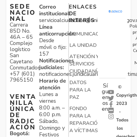
SEDE
Correo
ENLACES
NACIO
institucional:
DE
NAL
servicioalciudadano@unidadvictimas.gov.
INTERÉS
Carrera
Pol
Línea
85D No.
pr
anticorrupción:
COMUNICACIONES
46A – 65
Desde
Complejo
pr
LA UNIDAD
móvil o fijo:
logístico
C
157
San
ATENCIÓN Y
Notificaciones
Cayetano
M
SERVICIOS
judiciales:
Conmutador:
CIUDADANÍA
+57 (601)
notificaciones.juridicauariv@unidadvictim
7965150
Horario de
DATOS
Sí
atención
©
PARA LA
gu
Lunes a
Copyrigth
VENTA
en
PAZ
viernes
NILLA
os
2023
8:00 a.m. –
ÚNICA
FONDO
en:
-
6:00 p.m.
DE
PARA LA
Todos
RADIC
Sábado,
REPARACIÓN
ACIÓN
Domingo y
los
A VÍCTIMAS
Bogotá:
Festivos
derechos