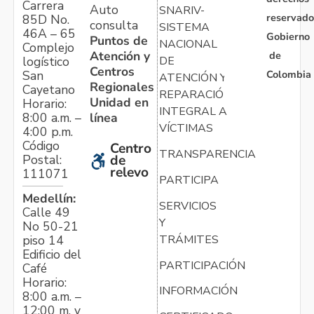
Carrera
Auto
SNARIV-
reservado
85D No.
consulta
SISTEMA
46A – 65
Gobierno
Puntos de
NACIONAL
Complejo
Atención y
de
logístico
DE
Centros
Colombia
San
ATENCIÓN Y
Regionales
Cayetano
REPARACIÓN
Unidad en
Horario:
INTEGRAL A
línea
8:00 a.m. –
VÍCTIMAS
4:00 p.m.
Código
Centro
TRANSPARENCIA
Postal:
de
relevo
111071
PARTICIPA
Medellín:
SERVICIOS
Calle 49
Y
No 50-21
TRÁMITES
piso 14
Edificio del
PARTICIPACIÓN
Café
Horario:
INFORMACIÓN
8:00 a.m. –
12:00 m. y