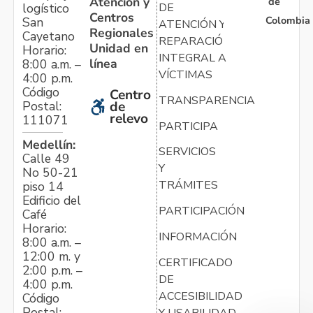
Atención y
de
logístico
DE
Centros
Colombia
San
ATENCIÓN Y
Regionales
Cayetano
REPARACIÓN
Unidad en
Horario:
INTEGRAL A
línea
8:00 a.m. –
VÍCTIMAS
4:00 p.m.
Código
Centro
TRANSPARENCIA
Postal:
de
relevo
111071
PARTICIPA
Medellín:
SERVICIOS
Calle 49
Y
No 50-21
TRÁMITES
piso 14
Edificio del
PARTICIPACIÓN
Café
Horario:
INFORMACIÓN
8:00 a.m. –
12:00 m. y
CERTIFICADO
2:00 p.m. –
DE
4:00 p.m.
ACCESIBILIDAD
Código
Postal:
Y USABILIDAD