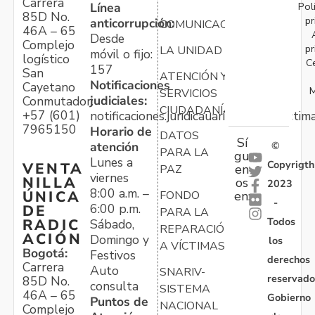
Carrera
Pol
Línea
85D No.
pr
anticorrupción:
COMUNICACIONES
46A – 65
Desde
Complejo
pr
LA UNIDAD
móvil o fijo:
logístico
C
157
San
ATENCIÓN Y
Notificaciones
Cayetano
M
SERVICIOS
judiciales:
Conmutador:
CIUDADANÍA
+57 (601)
notificaciones.juridicauariv@unidadvictim
7965150
Horario de
DATOS
Sí
atención
©
PARA LA
gu
Lunes a
Copyrigth
VENTA
en
PAZ
viernes
NILLA
os
2023
8:00 a.m. –
ÚNICA
FONDO
en:
-
6:00 p.m.
DE
PARA LA
Todos
RADIC
Sábado,
REPARACIÓN
ACIÓN
Domingo y
los
A VÍCTIMAS
Bogotá:
Festivos
derechos
Carrera
Auto
SNARIV-
reservado
85D No.
consulta
SISTEMA
46A – 65
Gobierno
Puntos de
NACIONAL
Complejo