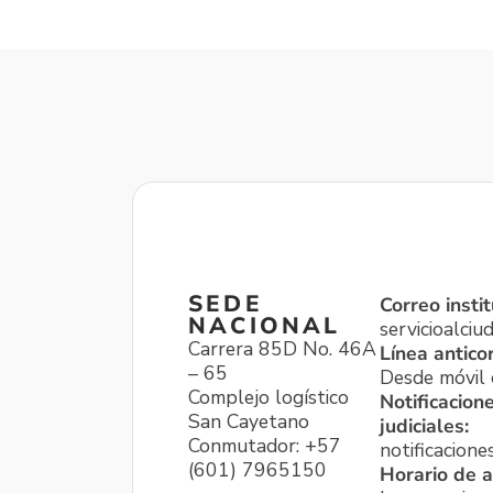
SEDE
Correo instit
NACIONAL
servicioalci
Carrera 85D No. 46A
Línea antico
– 65
Desde móvil o
Complejo logístico
Notificacion
San Cayetano
judiciales:
Conmutador: +57
notificacione
(601) 7965150
Horario de a