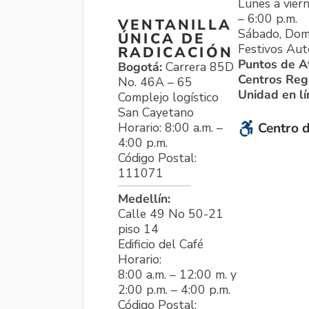
Lunes a viern
– 6:00 p.m.
VENTANILLA
Sábado, Dom
ÚNICA DE
Festivos Aut
RADICACIÓN
Puntos de A
Bogotá:
Carrera 85D
Centros Reg
No. 46A – 65
Unidad en l
Complejo logístico
San Cayetano
Horario: 8:00 a.m. –
Centro d
4:00 p.m.
Código Postal:
111071
Medellín:
Calle 49 No 50-21
piso 14
Edificio del Café
Horario:
8:00 a.m. – 12:00 m. y
2:00 p.m. – 4:00 p.m.
Código Postal: