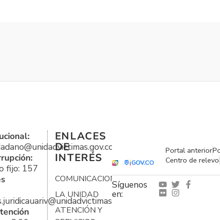
ENLACES
ucional:
DE
udadano@unidadvictimas.gov.co
Portal anterior
Po
INTERÉS
rrupción:
Centro de relevo
 fijo: 157
es
COMUNICACIONES
Síguenos
en:
LA UNIDAD
s.juridicauariv@unidadvictimas.gov.co
ATENCIÓN Y
tención