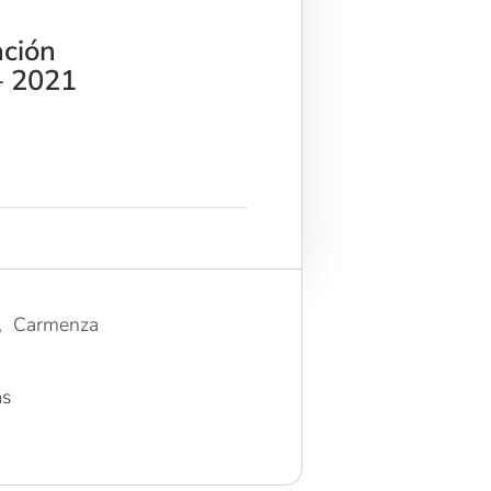
ación
– 2021
o, Carmenza
as