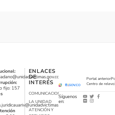
ENLACES
ucional:
DE
udadano@unidadvictimas.gov.co
Portal anterior
Po
INTERÉS
rrupción:
Centro de relevo
 fijo: 157
es
COMUNICACIONES
Síguenos
en:
LA UNIDAD
s.juridicauariv@unidadvictimas.gov.co
ATENCIÓN Y
tención