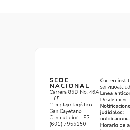
SEDE
Correo instit
NACIONAL
servicioalci
Carrera 85D No. 46A
Línea antico
– 65
Desde móvil o
Complejo logístico
Notificacion
San Cayetano
judiciales:
Conmutador: +57
notificacione
(601) 7965150
Horario de a