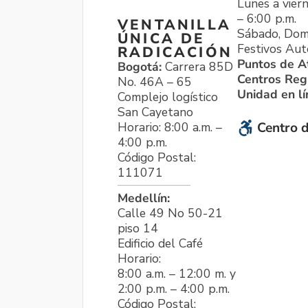
Lunes a viern
– 6:00 p.m.
VENTANILLA
Sábado, Dom
ÚNICA DE
Festivos Aut
RADICACIÓN
Puntos de A
Bogotá:
Carrera 85D
Centros Reg
No. 46A – 65
Unidad en l
Complejo logístico
San Cayetano
Horario: 8:00 a.m. –
Centro d
4:00 p.m.
Código Postal:
111071
Medellín:
Calle 49 No 50-21
piso 14
Edificio del Café
Horario:
8:00 a.m. – 12:00 m. y
2:00 p.m. – 4:00 p.m.
Código Postal: