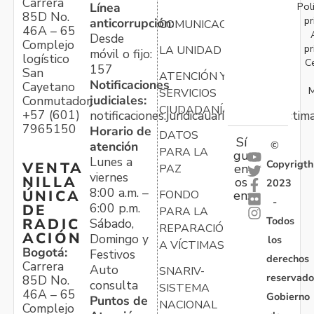
Carrera
Pol
Línea
85D No.
pr
anticorrupción:
COMUNICACIONES
46A – 65
Desde
Complejo
pr
LA UNIDAD
móvil o fijo:
logístico
C
157
San
ATENCIÓN Y
Notificaciones
Cayetano
M
SERVICIOS
judiciales:
Conmutador:
CIUDADANÍA
+57 (601)
notificaciones.juridicauariv@unidadvictim
7965150
Horario de
DATOS
Sí
atención
©
PARA LA
gu
Lunes a
Copyrigth
VENTA
en
PAZ
viernes
NILLA
os
2023
8:00 a.m. –
ÚNICA
FONDO
en:
-
6:00 p.m.
DE
PARA LA
Todos
RADIC
Sábado,
REPARACIÓN
ACIÓN
Domingo y
los
A VÍCTIMAS
Bogotá:
Festivos
derechos
Carrera
Auto
SNARIV-
reservado
85D No.
consulta
SISTEMA
46A – 65
Gobierno
Puntos de
NACIONAL
Complejo