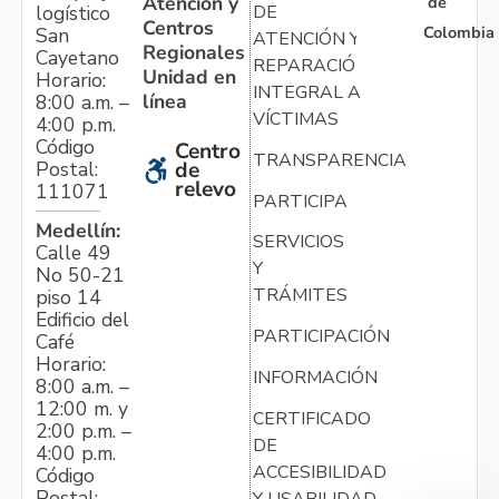
Atención y
de
logístico
DE
Centros
Colombia
San
ATENCIÓN Y
Regionales
Cayetano
REPARACIÓN
Unidad en
Horario:
INTEGRAL A
línea
8:00 a.m. –
VÍCTIMAS
4:00 p.m.
Código
Centro
TRANSPARENCIA
Postal:
de
relevo
111071
PARTICIPA
Medellín:
SERVICIOS
Calle 49
Y
No 50-21
TRÁMITES
piso 14
Edificio del
PARTICIPACIÓN
Café
Horario:
INFORMACIÓN
8:00 a.m. –
12:00 m. y
CERTIFICADO
2:00 p.m. –
DE
4:00 p.m.
ACCESIBILIDAD
Código
Postal:
Y USABILIDAD