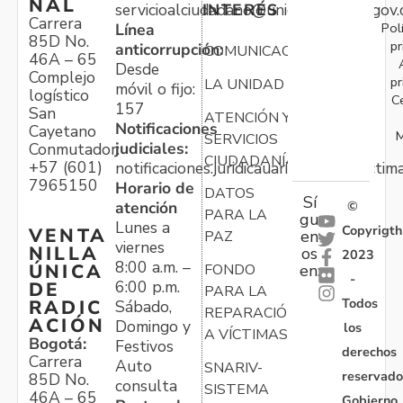
NAL
servicioalciudadano@unidadvictimas.gov.
INTERÉS
Carrera
Pol
Línea
85D No.
pr
anticorrupción:
COMUNICACIONES
46A – 65
Desde
Complejo
pr
LA UNIDAD
móvil o fijo:
logístico
C
157
San
ATENCIÓN Y
Notificaciones
Cayetano
M
SERVICIOS
judiciales:
Conmutador:
CIUDADANÍA
+57 (601)
notificaciones.juridicauariv@unidadvictim
7965150
Horario de
DATOS
Sí
atención
©
PARA LA
gu
Lunes a
Copyrigth
VENTA
en
PAZ
viernes
NILLA
os
2023
8:00 a.m. –
ÚNICA
FONDO
en:
-
6:00 p.m.
DE
PARA LA
Todos
RADIC
Sábado,
REPARACIÓN
ACIÓN
Domingo y
los
A VÍCTIMAS
Bogotá:
Festivos
derechos
Carrera
Auto
SNARIV-
reservado
85D No.
consulta
SISTEMA
46A – 65
Gobierno