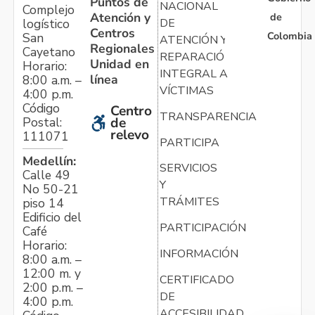
Puntos de
NACIONAL
Complejo
Atención y
de
logístico
DE
Centros
Colombia
San
ATENCIÓN Y
Regionales
Cayetano
REPARACIÓN
Unidad en
Horario:
INTEGRAL A
línea
8:00 a.m. –
VÍCTIMAS
4:00 p.m.
Código
Centro
TRANSPARENCIA
Postal:
de
relevo
111071
PARTICIPA
Medellín:
SERVICIOS
Calle 49
Y
No 50-21
TRÁMITES
piso 14
Edificio del
PARTICIPACIÓN
Café
Horario:
INFORMACIÓN
8:00 a.m. –
12:00 m. y
CERTIFICADO
2:00 p.m. –
DE
4:00 p.m.
ACCESIBILIDAD