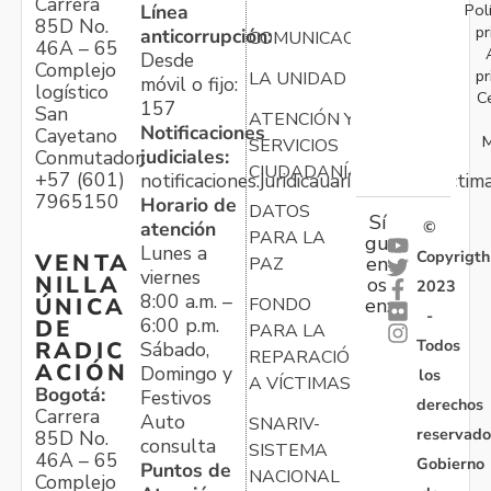
Carrera
Pol
Línea
85D No.
pr
anticorrupción:
COMUNICACIONES
46A – 65
Desde
Complejo
pr
LA UNIDAD
móvil o fijo:
logístico
C
157
San
ATENCIÓN Y
Notificaciones
Cayetano
M
SERVICIOS
judiciales:
Conmutador:
CIUDADANÍA
+57 (601)
notificaciones.juridicauariv@unidadvictim
7965150
Horario de
DATOS
Sí
atención
©
PARA LA
gu
Lunes a
Copyrigth
VENTA
en
PAZ
viernes
NILLA
os
2023
8:00 a.m. –
ÚNICA
FONDO
en:
-
6:00 p.m.
DE
PARA LA
Todos
RADIC
Sábado,
REPARACIÓN
ACIÓN
Domingo y
los
A VÍCTIMAS
Bogotá:
Festivos
derechos
Carrera
Auto
SNARIV-
reservado
85D No.
consulta
SISTEMA
46A – 65
Gobierno
Puntos de
NACIONAL
Complejo