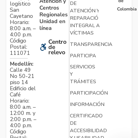
Atención y
de
logístico
DE
Centros
Colombia
San
ATENCIÓN Y
Regionales
Cayetano
REPARACIÓN
Unidad en
Horario:
INTEGRAL A
línea
8:00 a.m. –
VÍCTIMAS
4:00 p.m.
Código
Centro
TRANSPARENCIA
Postal:
de
relevo
111071
PARTICIPA
Medellín:
SERVICIOS
Calle 49
Y
No 50-21
TRÁMITES
piso 14
Edificio del
PARTICIPACIÓN
Café
Horario:
INFORMACIÓN
8:00 a.m. –
12:00 m. y
CERTIFICADO
2:00 p.m. –
DE
4:00 p.m.
ACCESIBILIDAD
Código
Postal:
Y USABILIDAD