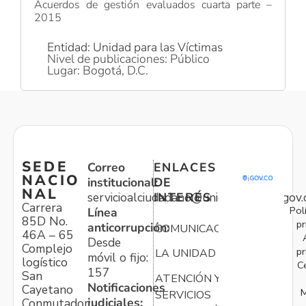
Acuerdos de gestión evaluados cuarta parte –
2015
Entidad: Unidad para las Víctimas
Nivel de publicaciones: Público
Lugar: Bogotá, D.C.
SEDE
Correo
ENLACES
NACIO
institucional:
DE
NAL
servicioalciudadano@unidadvictimas.gov.
INTERÉS
Carrera
Pol
Línea
85D No.
pr
anticorrupción:
COMUNICACIONES
46A – 65
Desde
Complejo
pr
LA UNIDAD
móvil o fijo:
logístico
C
157
San
ATENCIÓN Y
Notificaciones
Cayetano
M
SERVICIOS
judiciales:
Conmutador: