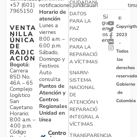
CIUDADANÍA
+57 (601)
notificaciones.juridicauariv@unidadvictim
7965150
Horario de
DATOS
Sí
atención
©
PARA LA
gu
Lunes a
Copyrigth
VENTA
en
PAZ
viernes
NILLA
os
2023
8:00 a.m. –
ÚNICA
FONDO
en:
-
6:00 p.m.
DE
PARA LA
Todos
RADIC
Sábado,
REPARACIÓN
ACIÓN
Domingo y
los
A VÍCTIMAS
Bogotá:
Festivos
derechos
Carrera
Auto
SNARIV-
reservado
85D No.
consulta
SISTEMA
46A – 65
Gobierno
Puntos de
NACIONAL
Complejo
Atención y
de
logístico
DE
Centros
Colombia
San
ATENCIÓN Y
Regionales
Cayetano
REPARACIÓN
Unidad en
Horario:
INTEGRAL A
línea
8:00 a.m. –
VÍCTIMAS
4:00 p.m.
Código
Centro
TRANSPARENCIA