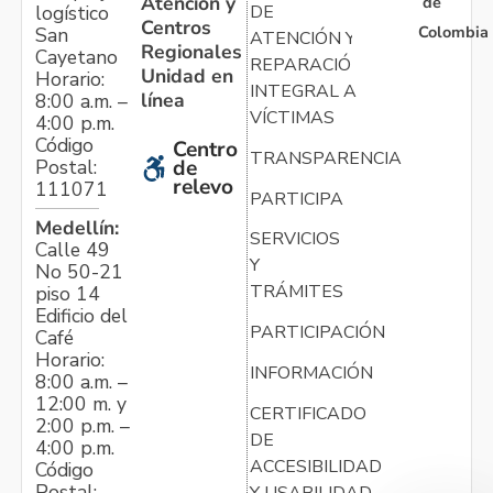
Atención y
de
logístico
DE
Centros
Colombia
San
ATENCIÓN Y
Regionales
Cayetano
REPARACIÓN
Unidad en
Horario:
INTEGRAL A
línea
8:00 a.m. –
VÍCTIMAS
4:00 p.m.
Código
Centro
TRANSPARENCIA
Postal:
de
relevo
111071
PARTICIPA
Medellín:
SERVICIOS
Calle 49
Y
No 50-21
TRÁMITES
piso 14
Edificio del
PARTICIPACIÓN
Café
Horario:
INFORMACIÓN
8:00 a.m. –
12:00 m. y
CERTIFICADO
2:00 p.m. –
DE
4:00 p.m.
ACCESIBILIDAD
Código
Postal:
Y USABILIDAD