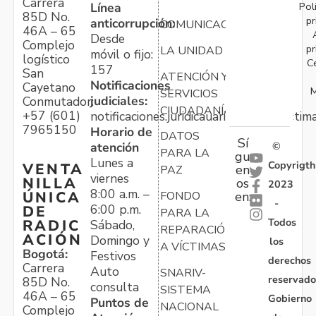
Carrera
Pol
Línea
85D No.
pr
anticorrupción:
COMUNICACIONES
46A – 65
Desde
Complejo
pr
LA UNIDAD
móvil o fijo:
logístico
C
157
San
ATENCIÓN Y
Notificaciones
Cayetano
M
SERVICIOS
judiciales:
Conmutador:
CIUDADANÍA
+57 (601)
notificaciones.juridicauariv@unidadvictim
7965150
Horario de
DATOS
Sí
atención
©
PARA LA
gu
Lunes a
Copyrigth
VENTA
en
PAZ
viernes
NILLA
os
2023
8:00 a.m. –
ÚNICA
FONDO
en:
-
6:00 p.m.
DE
PARA LA
Todos
RADIC
Sábado,
REPARACIÓN
ACIÓN
Domingo y
los
A VÍCTIMAS
Bogotá:
Festivos
derechos
Carrera
Auto
SNARIV-
reservado
85D No.
consulta
SISTEMA
46A – 65
Gobierno
Puntos de
NACIONAL
Complejo