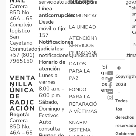
NAL
servicioalciudadano@unidadvictimas.gov.
INTERÉS
Carrera
Pol
Línea
85D No.
pr
anticorrupción:
COMUNICACIONES
46A – 65
Desde
Complejo
pr
LA UNIDAD
móvil o fijo:
logístico
C
157
San
ATENCIÓN Y
Notificaciones
Cayetano
M
SERVICIOS
judiciales:
Conmutador:
CIUDADANÍA
+57 (601)
notificaciones.juridicauariv@unidadvictim
7965150
Horario de
DATOS
Sí
atención
©
PARA LA
gu
Lunes a
Copyrigth
VENTA
en
PAZ
viernes
NILLA
os
2023
8:00 a.m. –
ÚNICA
FONDO
en:
-
6:00 p.m.
DE
PARA LA
Todos
RADIC
Sábado,
REPARACIÓN
ACIÓN
Domingo y
los
A VÍCTIMAS
Bogotá:
Festivos
derechos
Carrera
Auto
SNARIV-
reservado
85D No.
consulta
SISTEMA
46A – 65
Gobierno
Puntos de