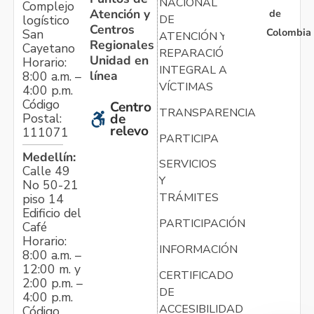
NACIONAL
Complejo
Atención y
de
logístico
DE
Centros
Colombia
San
ATENCIÓN Y
Regionales
Cayetano
REPARACIÓN
Unidad en
Horario:
INTEGRAL A
línea
8:00 a.m. –
VÍCTIMAS
4:00 p.m.
Código
Centro
TRANSPARENCIA
Postal:
de
relevo
111071
PARTICIPA
Medellín:
SERVICIOS
Calle 49
Y
No 50-21
TRÁMITES
piso 14
Edificio del
PARTICIPACIÓN
Café
Horario:
INFORMACIÓN
8:00 a.m. –
12:00 m. y
CERTIFICADO
2:00 p.m. –
DE
4:00 p.m.
ACCESIBILIDAD
Código