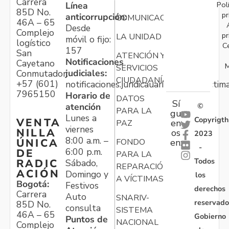
Carrera
Pol
Línea
85D No.
pr
anticorrupción:
COMUNICACIONES
46A – 65
Desde
Complejo
pr
LA UNIDAD
móvil o fijo:
logístico
C
157
San
ATENCIÓN Y
Notificaciones
Cayetano
M
SERVICIOS
judiciales:
Conmutador:
CIUDADANÍA
+57 (601)
notificaciones.juridicauariv@unidadvictim
7965150
Horario de
DATOS
Sí
atención
©
PARA LA
gu
Lunes a
Copyrigth
VENTA
en
PAZ
viernes
NILLA
os
2023
8:00 a.m. –
ÚNICA
FONDO
en:
-
6:00 p.m.
DE
PARA LA
Todos
RADIC
Sábado,
REPARACIÓN
ACIÓN
Domingo y
los
A VÍCTIMAS
Bogotá:
Festivos
derechos
Carrera
Auto
SNARIV-
reservado
85D No.
consulta
SISTEMA
46A – 65
Gobierno
Puntos de
NACIONAL
Complejo