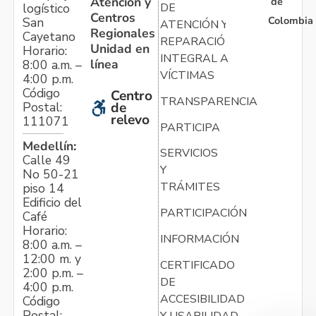
Atención y
de
logístico
DE
Centros
Colombia
San
ATENCIÓN Y
Regionales
Cayetano
REPARACIÓN
Unidad en
Horario:
INTEGRAL A
línea
8:00 a.m. –
VÍCTIMAS
4:00 p.m.
Código
Centro
TRANSPARENCIA
Postal:
de
relevo
111071
PARTICIPA
Medellín:
SERVICIOS
Calle 49
Y
No 50-21
TRÁMITES
piso 14
Edificio del
PARTICIPACIÓN
Café
Horario:
INFORMACIÓN
8:00 a.m. –
12:00 m. y
CERTIFICADO
2:00 p.m. –
DE
4:00 p.m.
ACCESIBILIDAD
Código
Postal:
Y USABILIDAD