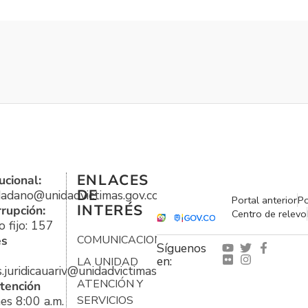
ENLACES
ucional:
DE
udadano@unidadvictimas.gov.co
Portal anterior
Po
INTERÉS
rrupción:
Centro de relevo
 fijo: 157
es
COMUNICACIONES
Síguenos
en:
LA UNIDAD
s.juridicauariv@unidadvictimas.gov.co
ATENCIÓN Y
tención
es 8:00 a.m.
SERVICIOS