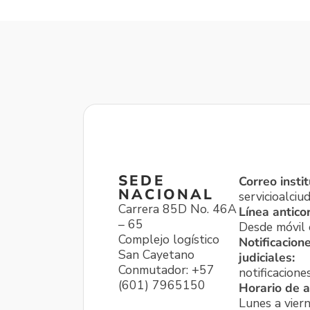
SEDE
Correo instit
NACIONAL
servicioalci
Carrera 85D No. 46A
Línea antico
– 65
Desde móvil o
Complejo logístico
Notificacion
San Cayetano
judiciales:
Conmutador: +57
notificacione
(601) 7965150
Horario de a
Lunes a viern