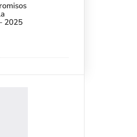
romisos
la
– 2025