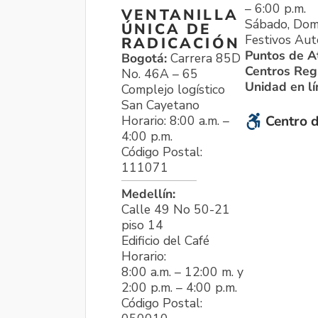
– 6:00 p.m.
VENTANILLA
Sábado, Dom
ÚNICA DE
Festivos Aut
RADICACIÓN
Puntos de A
Bogotá:
Carrera 85D
Centros Reg
No. 46A – 65
Unidad en l
Complejo logístico
San Cayetano
Horario: 8:00 a.m. –
Centro d
4:00 p.m.
Código Postal:
111071
Medellín:
Calle 49 No 50-21
piso 14
Edificio del Café
Horario:
8:00 a.m. – 12:00 m. y
2:00 p.m. – 4:00 p.m.
Código Postal: