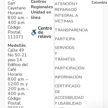
Centros
Colombia
San
ATENCIÓN Y
Regionales
Cayetano
REPARACIÓN
Unidad en
Horario:
INTEGRAL A
línea
8:00 a.m. –
VÍCTIMAS
4:00 p.m.
Código
Centro
TRANSPARENCIA
Postal:
de
relevo
111071
PARTICIPA
Medellín:
SERVICIOS
Calle 49
Y
No 50-21
TRÁMITES
piso 14
Edificio del
PARTICIPACIÓN
Café
Horario:
INFORMACIÓN
8:00 a.m. –
12:00 m. y
CERTIFICADO
2:00 p.m. –
DE
4:00 p.m.
ACCESIBILIDAD
Código
Postal:
Y USABILIDAD
050010