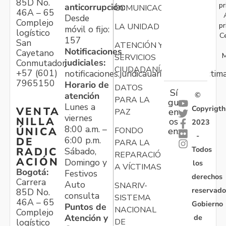
85D No.
pr
anticorrupción:
COMUNICACIONES
46A – 65
Desde
Complejo
pr
LA UNIDAD
móvil o fijo:
logístico
C
157
San
ATENCIÓN Y
Notificaciones
Cayetano
M
SERVICIOS
judiciales:
Conmutador:
CIUDADANÍA
+57 (601)
notificaciones.juridicauariv@unidadvictim
7965150
Horario de
DATOS
Sí
atención
©
PARA LA
gu
Lunes a
Copyrigth
VENTA
en
PAZ
viernes
NILLA
os
2023
8:00 a.m. –
ÚNICA
FONDO
en:
-
6:00 p.m.
DE
PARA LA
Todos
RADIC
Sábado,
REPARACIÓN
ACIÓN
Domingo y
los
A VÍCTIMAS
Bogotá:
Festivos
derechos
Carrera
Auto
SNARIV-
reservado
85D No.
consulta
SISTEMA
46A – 65
Gobierno
Puntos de
NACIONAL
Complejo
Atención y
de
logístico
DE