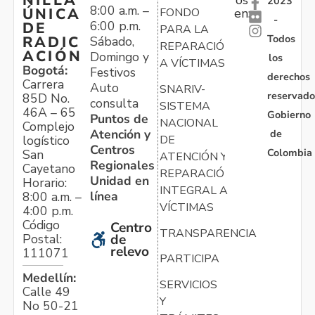
os
2023
8:00 a.m. –
ÚNICA
FONDO
en:
-
6:00 p.m.
DE
PARA LA
Todos
RADIC
Sábado,
REPARACIÓN
ACIÓN
Domingo y
los
A VÍCTIMAS
Bogotá:
Festivos
derechos
Carrera
Auto
SNARIV-
reservado
85D No.
consulta
SISTEMA
46A – 65
Gobierno
Puntos de
NACIONAL
Complejo
Atención y
de
logístico
DE
Centros
Colombia
San
ATENCIÓN Y
Regionales
Cayetano
REPARACIÓN
Unidad en
Horario:
INTEGRAL A
línea
8:00 a.m. –
VÍCTIMAS
4:00 p.m.
Código
Centro
TRANSPARENCIA
Postal:
de
relevo
111071
PARTICIPA
Medellín:
SERVICIOS
Calle 49
Y
No 50-21