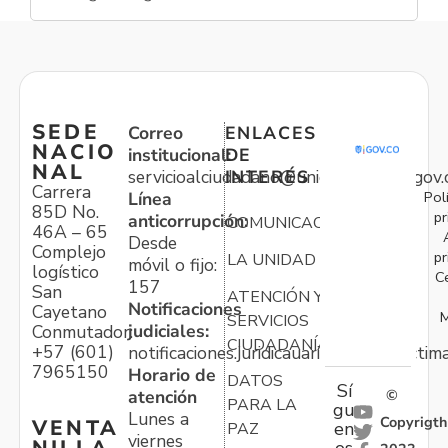
SEDE
Correo
ENLACES
NACIO
institucional:
DE
NAL
servicioalciudadano@unidadvictimas.gov.
INTERÉS
Carrera
Pol
Línea
85D No.
pr
anticorrupción:
COMUNICACIONES
46A – 65
Desde
Complejo
pr
LA UNIDAD
móvil o fijo:
logístico
C
157
San
ATENCIÓN Y
Notificaciones
Cayetano
M
SERVICIOS
judiciales:
Conmutador:
CIUDADANÍA
+57 (601)
notificaciones.juridicauariv@unidadvictim
7965150
Horario de
DATOS
Sí
atención
©
PARA LA
gu
Lunes a
Copyrigth
VENTA
en
PAZ
viernes
NILLA